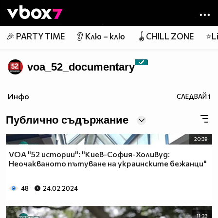
Member of
👾
🎉 PARTY TIME
👂 Клю – клю
🪀CHILL ZONE
⭐Li
voa_52_documentary
Инфо
СЛЕДВАЙ
1
Публично съдържание
20:39
VOA "52 истории": "Киев-София-Холивуд:
Неочакваното пътуване на украинските бежанци"
48
24.02.2024
11:23