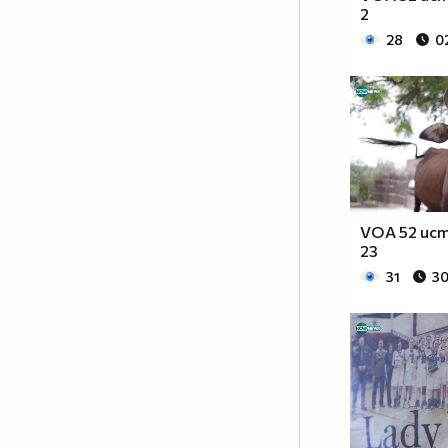
2
28
0
VOA 52 ист
23
31
30