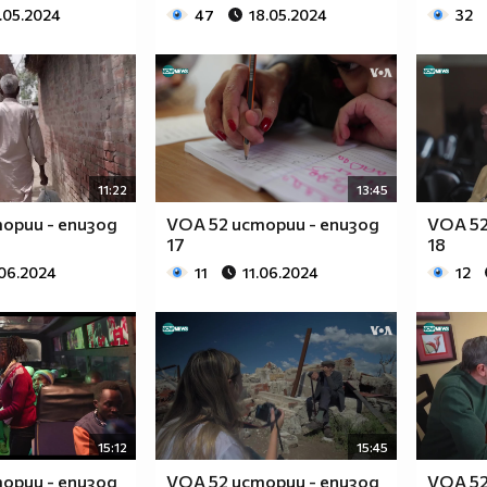
1.05.2024
47
18.05.2024
32
11:22
13:45
ории - епизод
VOA 52 истории - епизод
VOA 52
17
18
.06.2024
11
11.06.2024
12
15:12
15:45
ории - епизод
VOA 52 истории - епизод
VOA 52