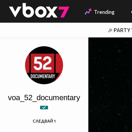
Member of
👾
Trending
🎉 PARTY
voa_52_documentary
СЛЕДВАЙ
1