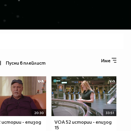
Име
|
Пусни в плейлист
20:30
33:51
 истории - епизод
VOA 52 истории - епизод
15