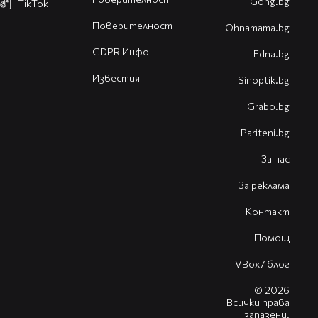
Gong.bg
TikTok
Поверителност
Оhnamama.bg
GDPR Инфо
Edna.bg
Известия
Sinoptik.bg
Grabo.bg
Pariteni.bg
За нас
За реклама
Контакт
Помощ
VBox7 блог
© 2026
Всички права
запазени.