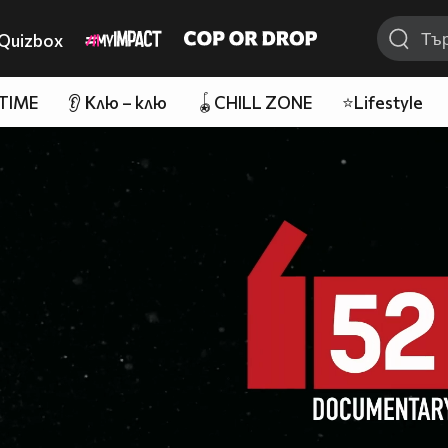
Quizbox
 TIME
👂 Клю – клю
🪀CHILL ZONE
⭐Lifestyle