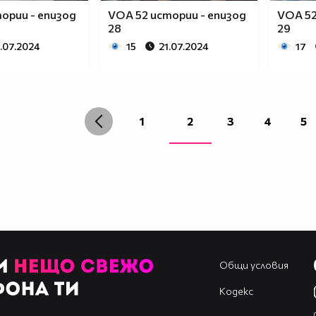
ории - епизод
VOA 52 истории - епизод
VOA 52
28
29
1.07.2024
15
21.07.2024
17
1
2
3
4
5
Общи условия
Кодекс