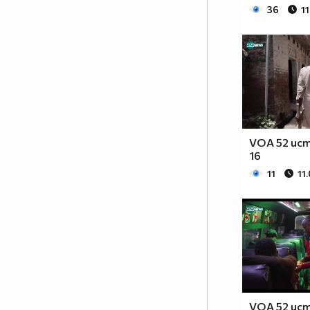
36
1
VOA 52 ист
16
11
11
VOA 52 ист