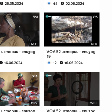
26.05.2024
44
02.06.2024
12:41
13:13
 истории - епизод
VOA 52 истории - епизод
19
16.06.2024
12
16.06.2024
11:22
15:56
 истории - епизод
VOA 52 истории - епизод