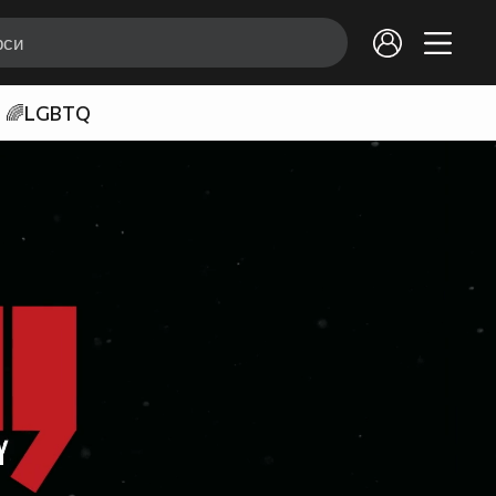
🌈LGBTQ