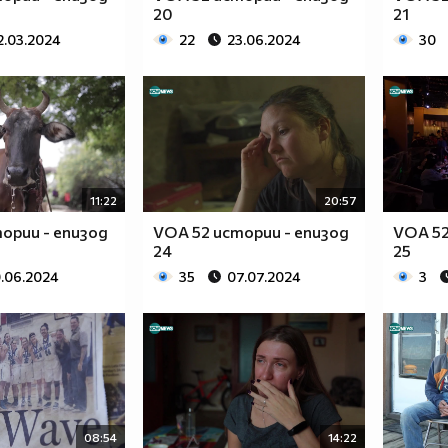
20
21
2.03.2024
22
23.06.2024
30
11:22
20:57
ории - епизод
VOA 52 истории - епизод
VOA 52
24
25
.06.2024
35
07.07.2024
3
08:54
14:22