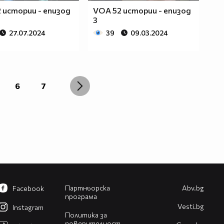
 истории - епизод
VOA 52 истории - епизод
3
27.07.2024
39
09.03.2024
6
7
Партньорска
Abv.bg
Facebook
програма
Vesti.bg
Instagram
Политика за
поверителност