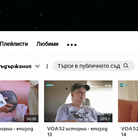
Плейлисти
Любими
съдържание
|
30:10
20:57
ории - епизод
VOA 52 истории - епизод
VOA 52
13
14