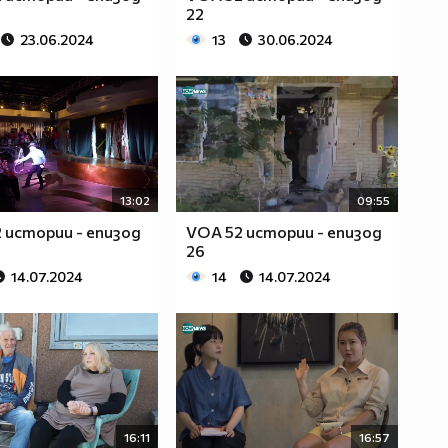
22
23.06.2024
13
30.06.2024
13:02
09:55
 истории - епизод
VOA 52 истории - епизод
26
14.07.2024
14
14.07.2024
16:11
16:57