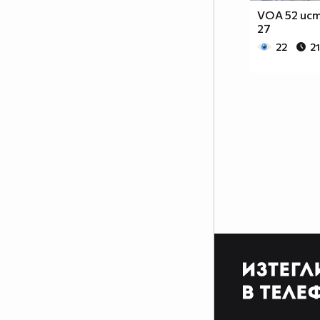
VOA 52 ист
27
22
2