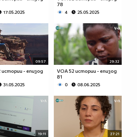
78
17.05.2025
4
25.05.2025
09:57
29:32
 истории - епизод
VOA 52 истории - епизод
81
31.05.2025
0
08.06.2025
19:11
27:21