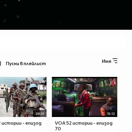
Име
|
Пусни в плейлист
29:31
15:12
 истории - епизод
VOA 52 истории - епизод
70