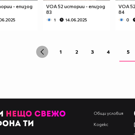
ории - епизод
VOA 52 истории - епизод
VOA 52
83
84
.06.2025
1
14.06.2025
0
1
2
3
4
5
Общи условия
Кодекс