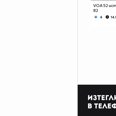
VOA 52 ист
82
4
14