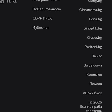
Gong.bg
TikTok
Поверителност
Оhnamama.bg
GDPR Инфо
Edna.bg
Известия
Sinoptik.bg
Grabo.bg
Pariteni.bg
За нас
За реклама
Контакт
Помощ
VBox7 блог
© 2026
Всички права
запазени.