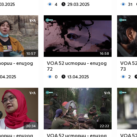
03.2025
4
29.03.2025
31
10:57
16:58
ории - епизод
VOA 52 истории - епизод
VOA 52
72
73
.04.2025
0
13.04.2025
2
20:34
22:22
ории - епизод
VOA 52 истории - епизод
VOA 52