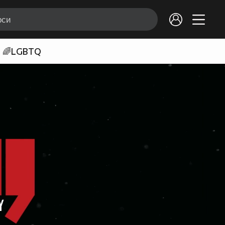
🌈LGBTQ