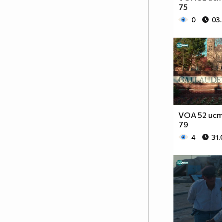
75
0
03
VOA 52 ист
79
4
31.