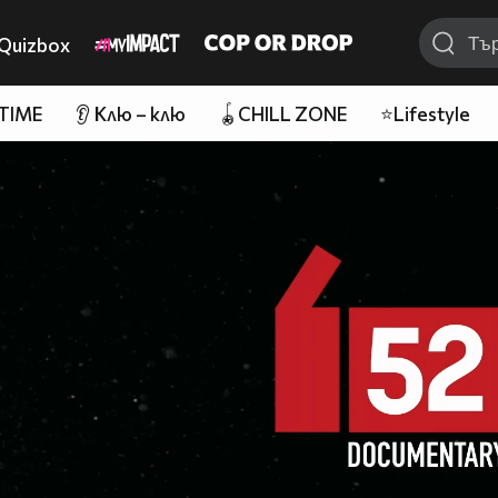
Quizbox
 TIME
👂 Клю – клю
🪀CHILL ZONE
⭐Lifestyle