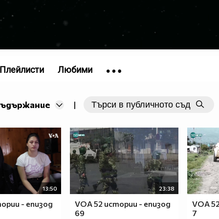
Плейлисти
Любими
съдържание
|
13:50
23:38
ории - епизод
VOA 52 истории - епизод
VOA 52
69
7