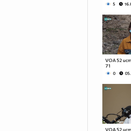
5
16.
VOA 52 ист
71
0
05
VOA 52 ист