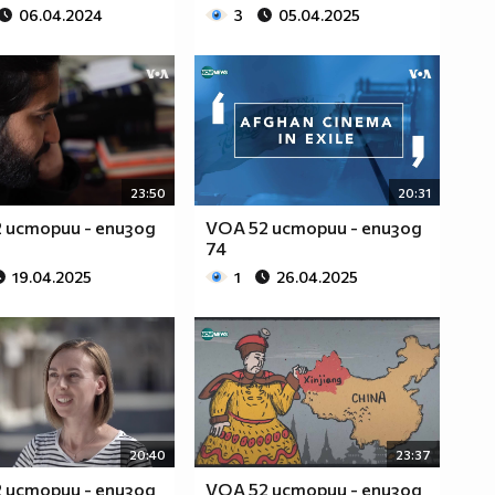
06.04.2024
3
05.04.2025
23:50
20:31
 истории - епизод
VOA 52 истории - епизод
74
19.04.2025
1
26.04.2025
20:40
23:37
 истории - епизод
VOA 52 истории - епизод