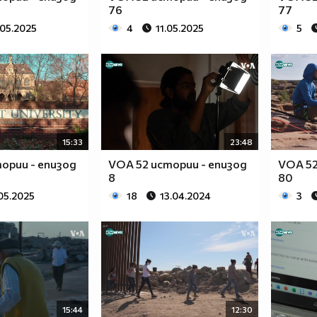
76
77
.05.2025
4
11.05.2025
5
15:33
23:48
ории - епизод
VOA 52 истории - епизод
VOA 52
8
80
05.2025
18
13.04.2024
3
15:44
12:30