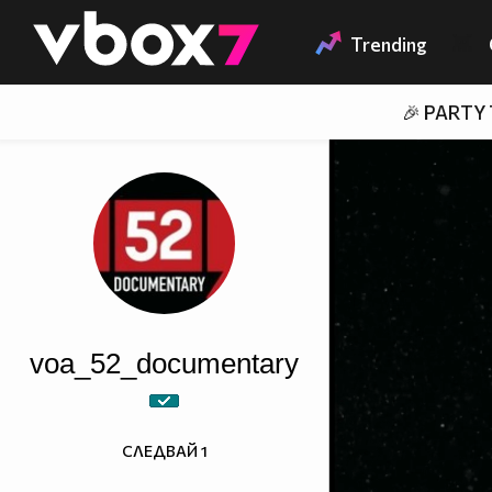
Member of
👾
Trending
🎉 PARTY
voa_52_documentary
СЛЕДВАЙ
1