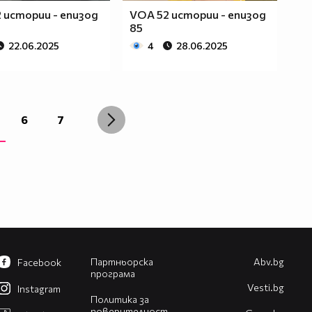
 истории - епизод
VOA 52 истории - епизод
85
22.06.2025
4
28.06.2025
6
7
Партньорска
Abv.bg
Facebook
програма
Vesti.bg
Instagram
Политика за
поверителност