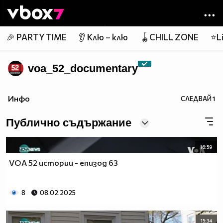
Member of
👾
🎉 PARTY TIME
👂 Клю – клю
🪀CHILL ZONE
⭐Li
voa_52_documentary
Инфо
СЛЕДВАЙ
1
Публично съдържание
16:59
VOA 52 истории - епизод 63
8
08.02.2025
15:34