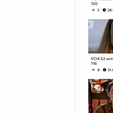
120
3
28
VOA 52 ист
116
9
31.