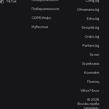
Gong.bg
TikTok
Поверителност
Оhnamama.bg
GDPR Инфо
Edna.bg
Известия
Sinoptik.bg
Grabo.bg
Pariteni.bg
За нас
За реклама
Контакт
Помощ
VBox7 блог
© 2026
Всички права
запазени.