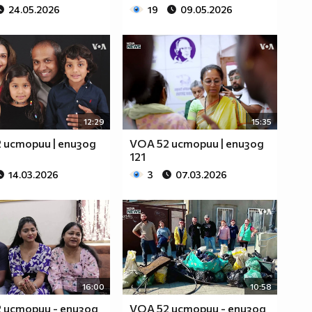
24.05.2026
19
09.05.2026
12:29
15:35
 истории | епизод
VOA 52 истории | епизод
121
14.03.2026
3
07.03.2026
16:00
10:58
 истории - епизод
VOA 52 истории - епизод