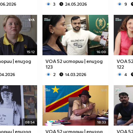
.06.2026
3
24.05.2026
9
15:12
16:00
ории | епизод
VOA 52 истории | епизод
VOA 52
123
122
04.2026
2
14.03.2026
4
08:54
18:33
ории | епизод
VOA 52 истории | епизод
VOA 52