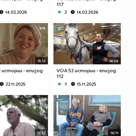
117
14.02.2026
2
14.02.2026
15:13
14:04
 истории - епизод
VOA 52 истории - епизод
112
22.11.2025
7
15.11.2025
11:22
16:11