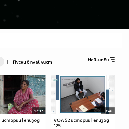
Най-нови
|
Пусни в плейлист
17:37
31:46
 истории | епизод
VOA 52 истории | епизод
125