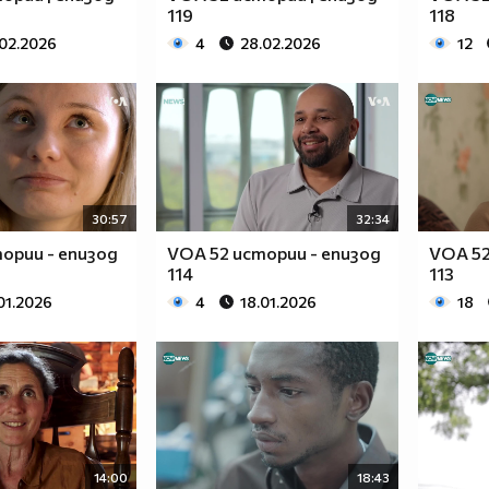
119
118
.02.2026
4
28.02.2026
12
30:57
32:34
ории - епизод
VOA 52 истории - епизод
VOA 52
114
113
01.2026
4
18.01.2026
18
14:00
18:43