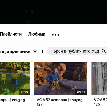
Плейлисти
Любими
е за приятели
|
21:59
09:57
ории | епизод
VOA 52 истории | епизод
VOA 52
127
126