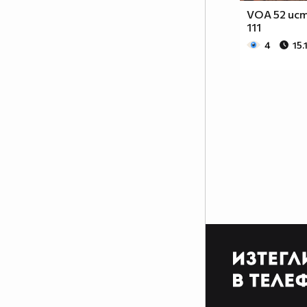
VOA 52 ист
111
4
15.