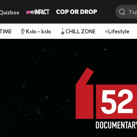
Quizbox
 TIME
👂 Клю – клю
🪀CHILL ZONE
⭐Lifestyle