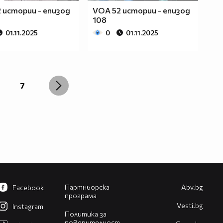
 истории - епизод
VOA 52 истории - епизод
108
01.11.2025
0
01.11.2025
7
Партньорска
Abv.bg
Facebook
програма
Vesti.bg
Instagram
Политика за
поверителност