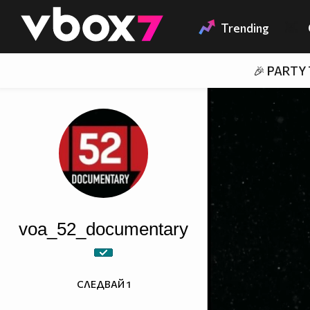
Member of
👾
Trending
🎉 PARTY
voa_52_documentary
СЛЕДВАЙ
1