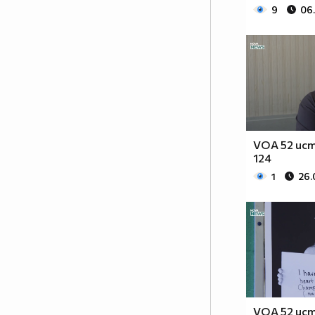
9
06
VOA 52 ист
124
1
26.
VOA 52 ист