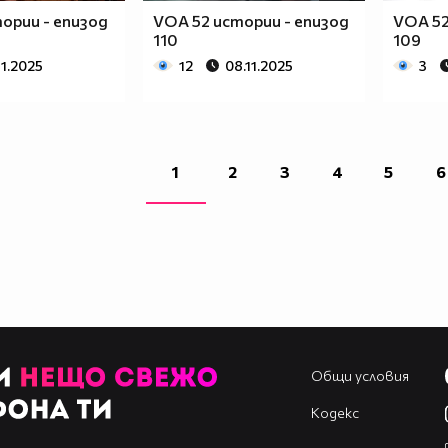
ории - епизод
VOA 52 истории - епизод
VOA 52
110
109
11.2025
12
08.11.2025
3
1
2
3
4
5
6
Общи условия
Кодекс