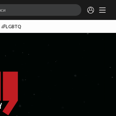
🌈LGBTQ