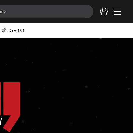
🌈LGBTQ