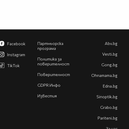
Партньорска
Abv.bg
Facebook
програма
Vesti.bg
Instagram
Политика за
поверителност
Gong.bg
TikTok
Поверителност
Оhnamama.bg
GDPR Инфо
Edna.bg
Известия
Sinoptik.bg
Grabo.bg
Pariteni.bg
За нас