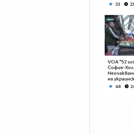
33
2
VOA "52 ис
София-Хол
Неочакван
на украинс
48
2