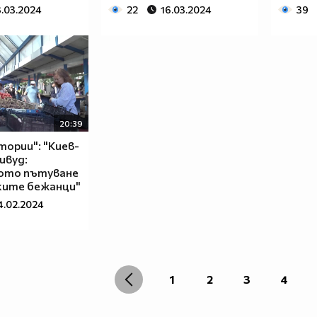
3.03.2024
22
16.03.2024
39
20:39
тории": "Киев-
ивуд:
ото пътуване
ките бежанци"
4.02.2024
1
2
3
4