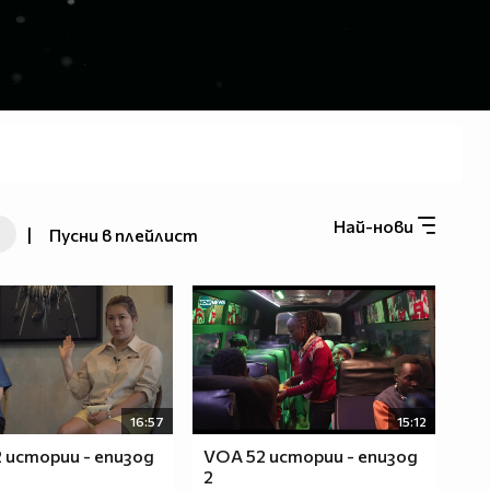
Най-нови
|
Пусни в плейлист
16:57
15:12
 истории - епизод
VOA 52 истории - епизод
2