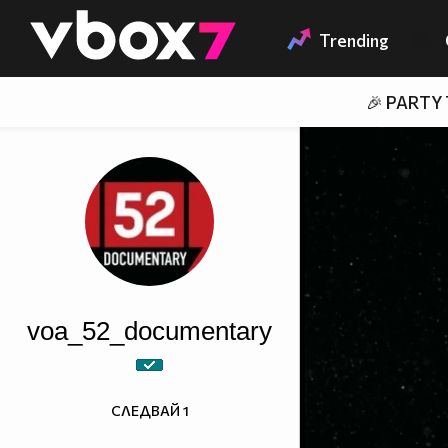
Member of
👾
Trending
🎉 PARTY
voa_52_documentary
СЛЕДВАЙ
1