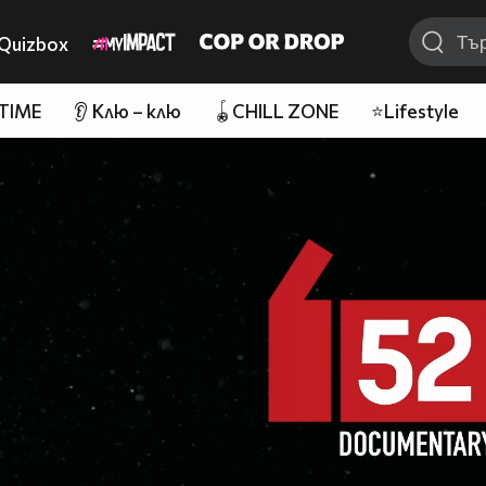
Quizbox
 TIME
👂 Клю – клю
🪀CHILL ZONE
⭐Lifestyle