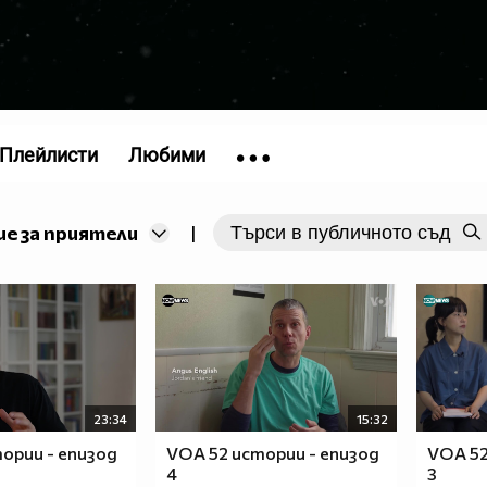
Плейлисти
Любими
е за приятели
|
23:34
15:32
ории - епизод
VOA 52 истории - епизод
VOA 52
4
3