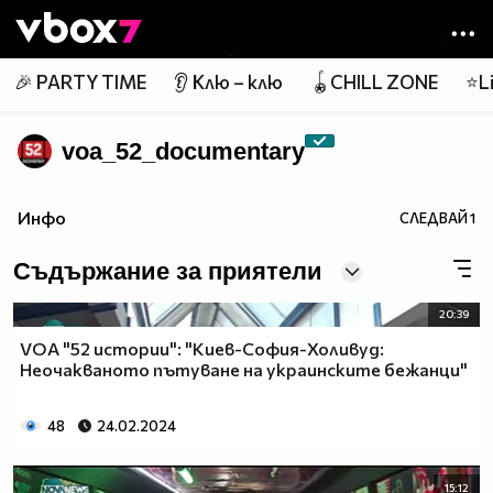
Member of
👾
🎉 PARTY TIME
👂 Клю – клю
🪀CHILL ZONE
⭐Li
voa_52_documentary
Инфо
СЛЕДВАЙ
1
Съдържание за приятели
20:39
VOA "52 истории": "Киев-София-Холивуд:
Неочакваното пътуване на украинските бежанци"
48
24.02.2024
15:12