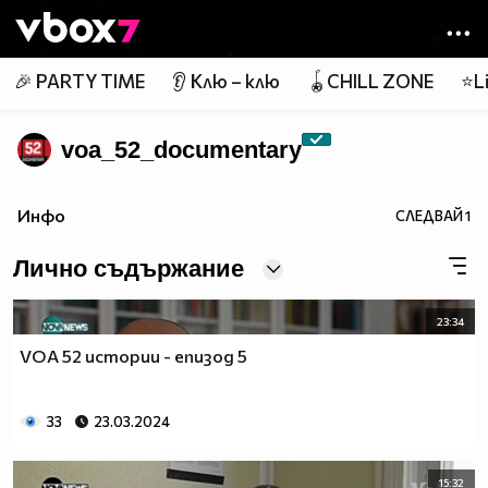
Member of
👾
🎉 PARTY TIME
👂 Клю – клю
🪀CHILL ZONE
⭐Li
voa_52_documentary
Инфо
СЛЕДВАЙ
1
Лично съдържание
23:34
VOA 52 истории - епизод 5
33
23.03.2024
15:32