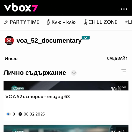
Member of
👾
🎉 PARTY TIME
👂 Клю – клю
🪀CHILL ZONE
⭐Li
voa_52_documentary
Инфо
СЛЕДВАЙ
1
Лично съдържание
16:59
VOA 52 истории - епизод 63
9
08.02.2025
21:41