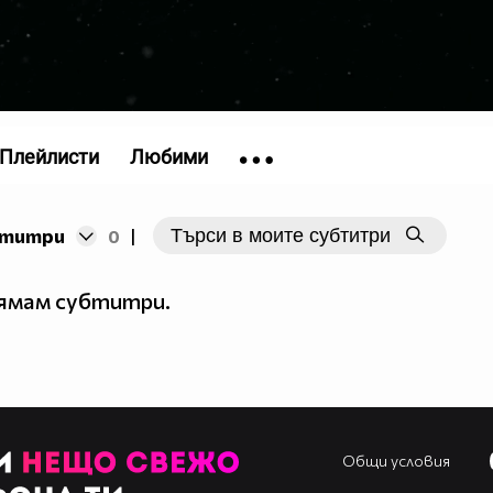
Плейлисти
Любими
бтитри
0
|
нямам субтитри.
Общи условия