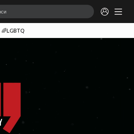
🌈LGBTQ