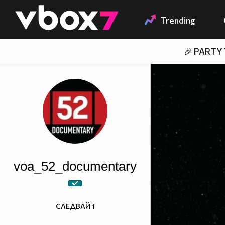
Member of
👾
Trending
🎉 PARTY
voa_52_documentary
СЛЕДВАЙ
1