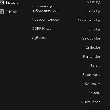
Vesti.bg
Instagram
Политика за
поверителност
Gong.bg
TikTok
Поверителност
Оhnamama.bg
GDPR Инфо
Edna.bg
Известия
Sinoptik.bg
Grabo.bg
Pariteni.bg
За нас
За реклама
Контакт
Помощ
VBox7 блог