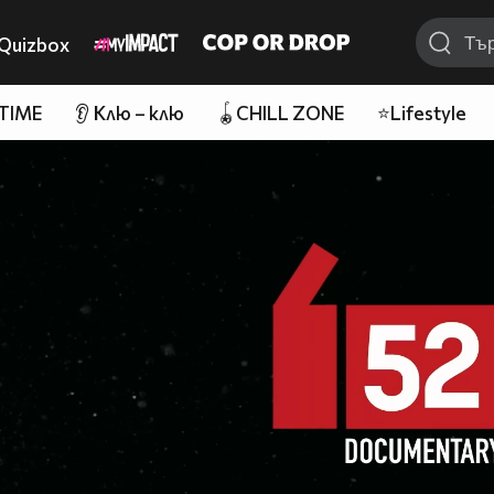
Quizbox
 TIME
👂 Клю – клю
🪀CHILL ZONE
⭐Lifestyle