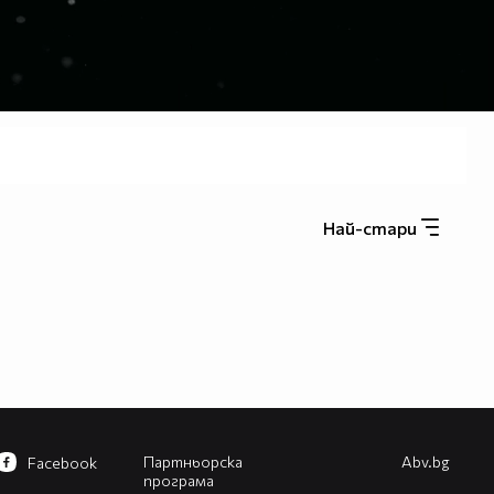
Най-стари
Партньорска
Abv.bg
Facebook
програма