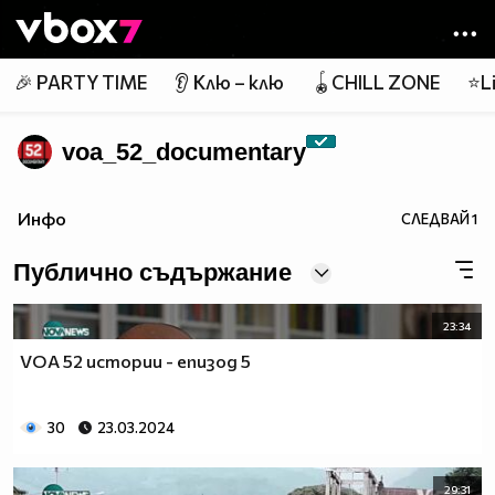
Member of
👾
🎉 PARTY TIME
👂 Клю – клю
🪀CHILL ZONE
⭐Li
voa_52_documentary
Инфо
СЛЕДВАЙ
1
Публично съдържание
23:34
VOA 52 истории - епизод 5
30
23.03.2024
29:31