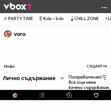
Member of
👾
🎉 PARTY TIME
👂 Клю – клю
🪀CHILL ZONE
⭐Li
voro
Инфо
СЛЕДВАЙ
114
Потребителят
Лично съдържание
все още няма
качено съдържание.