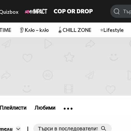
Quizbox
 TIME
👂 Клю – клю
🪀CHILL ZONE
⭐Lifestyle
Плейлисти
Любими
|
тели