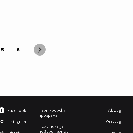
5
6
Партньорска
Abv.bg
Facebook
програма
Vesti.bg
Instagram
Политика за
поверителност
Gong.bg
TikTok