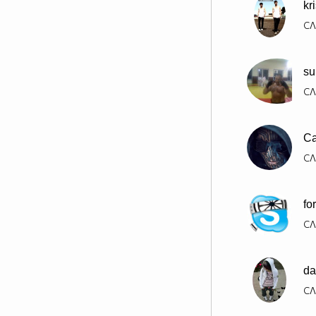
kr
СЛ
su
СЛ
Ca
СЛ
fo
СЛ
da
СЛ