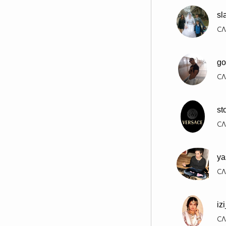
sl
СЛ
got
СЛ
st
СЛ
ya
СЛ
iz
СЛ