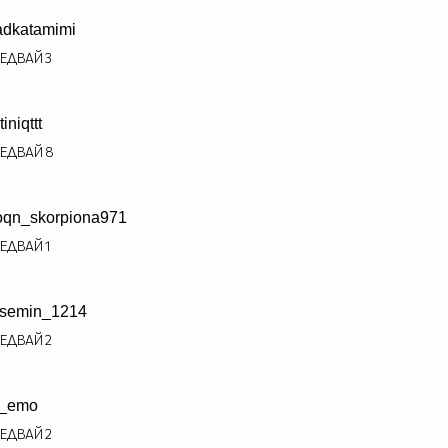
adkatamimi
ЕДВАЙ
3
iniqttt
ЕДВАЙ
8
oqn_skorpiona971
ЕДВАЙ
1
semin_1214
ЕДВАЙ
2
i_emo
ЕДВАЙ
2