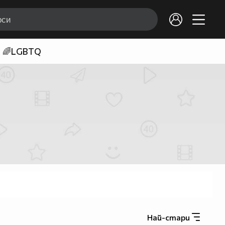
🌈LGBTQ
Най-стари