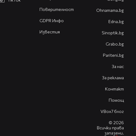
Поверителност
Оhnamama.bg
GDPR Инфо
Edna.bg
Известия
Sinoptik.bg
Grabo.bg
Pariteni.bg
За нас
За реклама
Контакт
Помощ
VBox7 блог
© 2026
Всички права
запазени.