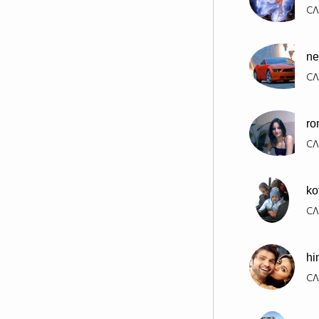
СЛ
n
СЛ
ro
СЛ
ko
СЛ
hi
СЛ