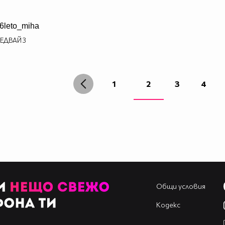
6leto_miha
ЕДВАЙ
3
1
2
3
4
Общи условия
Кодекс