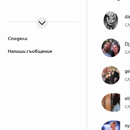
da
СЛ
Сподели
Dj
Напиши съобщение
СЛ
ge
СЛ
el
СЛ
ny