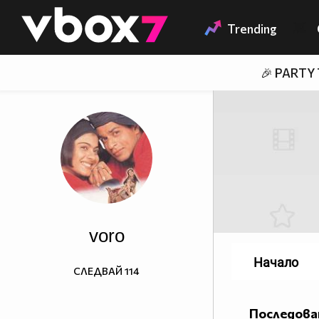
Member of
👾
Trending
🎉 PARTY
voro
Начало
СЛЕДВАЙ
114
Последова