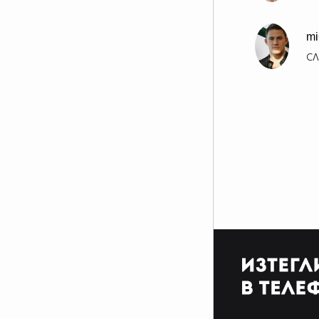
mi
СЛ