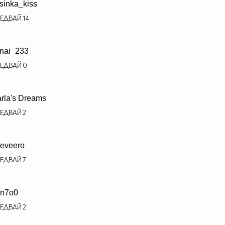
isinka_kiss
ЕДВАЙ
14
nai_233
ЕДВАЙ
0
rla's Dreams
ЕДВАЙ
2
reveero
ЕДВАЙ
7
n7o0
ЕДВАЙ
2