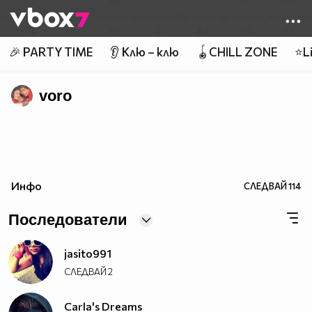
Member of
👾
🎉 PARTY TIME
👂 Клю – клю
🪀CHILL ZONE
⭐Li
voro
Инфо
СЛЕДВАЙ
114
Последователи
jasito991
СЛЕДВАЙ
2
Carla's Dreams