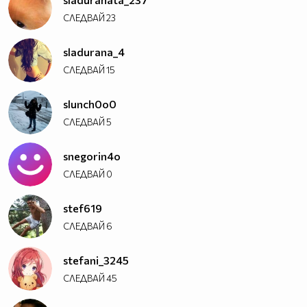
СЛЕДВАЙ
23
sladurana_4
СЛЕДВАЙ
15
slunch0o0
СЛЕДВАЙ
5
snegorin4o
СЛЕДВАЙ
0
stef619
СЛЕДВАЙ
6
stefani_3245
СЛЕДВАЙ
45