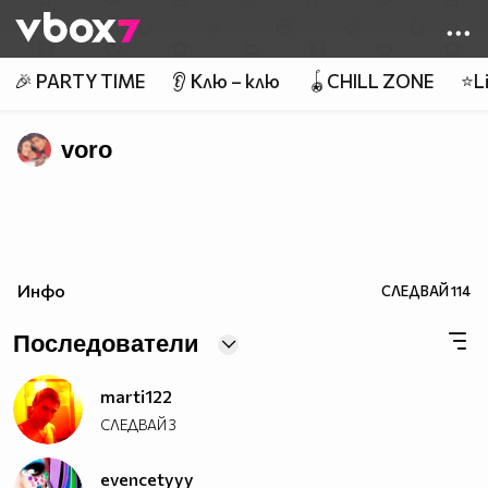
Member of
👾
🎉 PARTY TIME
👂 Клю – клю
🪀CHILL ZONE
⭐Li
voro
Инфо
СЛЕДВАЙ
114
Последователи
marti122
СЛЕДВАЙ
3
evencetyyy