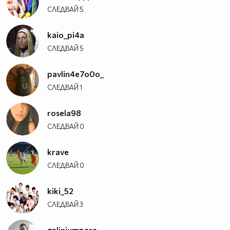
СЛЕДВАЙ
5
kaio_pi4a
СЛЕДВАЙ
5
pavlin4e7o0o_
СЛЕДВАЙ
1
rosela98
СЛЕДВАЙ
0
krave
СЛЕДВАЙ
0
kiki_52
СЛЕДВАЙ
3
galinjumpera