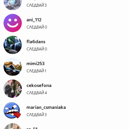
СЛЕДВАЙ
3
ani_112
СЛЕДВАЙ
0
fla6dans
СЛЕДВАЙ
0
mimi253
СЛЕДВАЙ
1
cekosefona
СЛЕДВАЙ
4
marian_csmaniaka
СЛЕДВАЙ
3
ra_li1