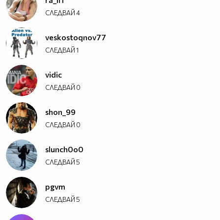
СЛЕДВАЙ
4
veskostoqnov77
СЛЕДВАЙ
1
vidic
СЛЕДВАЙ
0
shon_99
СЛЕДВАЙ
0
slunch0o0
СЛЕДВАЙ
5
pgvm
СЛЕДВАЙ
5