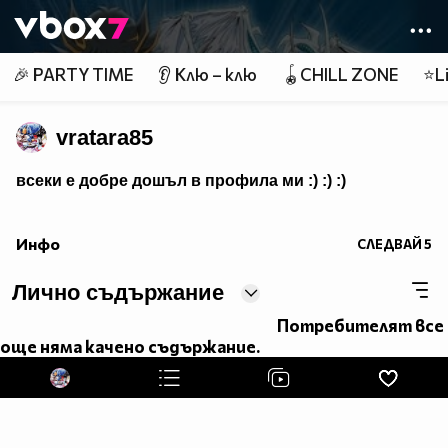
Member of
👾
🎉 PARTY TIME
👂 Клю – клю
🪀CHILL ZONE
⭐Li
vratara85
всеки е добре дошъл в профила ми :) :) :)
Инфо
СЛЕДВАЙ
5
Лично съдържание
Потребителят все
още няма качено съдържание.