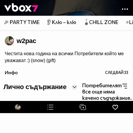
Member of
👾
🎉 PARTY TIME
👂 Клю – клю
🪀CHILL ZONE
⭐Li
w2pac
Честита нова година на всички Потребители който ме
уважават :) (snow) (gift)
Инфо
СЛЕДВАЙ
33
Потребителят
Лично съдържание
все още няма
качено съдържание.