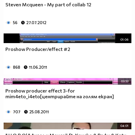
Steven Mcqueen - My part of collab 12
56
27.07.2012
01:06
Proshow Producer/effect #2
868
11.06.2011
03:53
Proshow producer effect 3-for
mim4eto_i4eto[центрирайте на голям екран]
707
25.08.2011
04:01