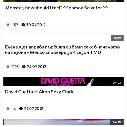
Monster, how should I feel? ^^damon Salvator^^
187
30.07.2012
01:19
Елена ще направи първият си вамп секс в началото
на сезона - Много спойлери за 4 сезон T V D
295
24.07.2012
04:03
David Guetta ft Akon Sexy Chick
14
27.07.2012
02:59