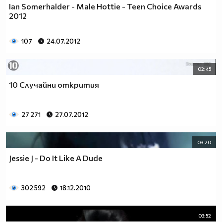
Ian Somerhalder - Male Hottie - Teen Choice Awards
2012
107
24.07.2012
02:45
10 Случайни открития
27 271
27.07.2012
03:20
Jessie J - Do It Like A Dude
302 592
18.12.2010
03:52