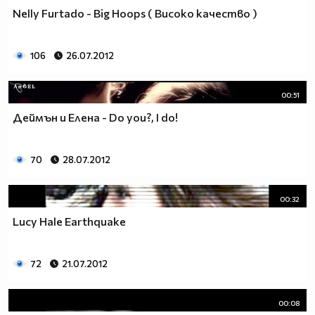
Nelly Furtado - Big Hoops ( Високо качество )
106
26.07.2012
00:51
Деймън и Елена - Do you?, I do!
70
28.07.2012
00:32
Lucy Hale Earthquake
72
21.07.2012
00:08