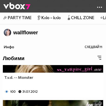
Member of
👾
🎉 PARTY TIME
👂 Клю – клю
🪀CHILL ZONE
⭐Li
wallflower
Инфо
СЛЕДВАЙ
11
Любими
00:32
T.v.d. -- Monster
100
31.07.2012
01:12