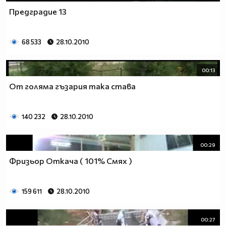
Предградие 13
68 533
28.10.2010
00:13
От голяма гъзария така става
140 232
28.10.2010
00:29
Фризьор Откача ( 101% Смях )
159 611
28.10.2010
00:27