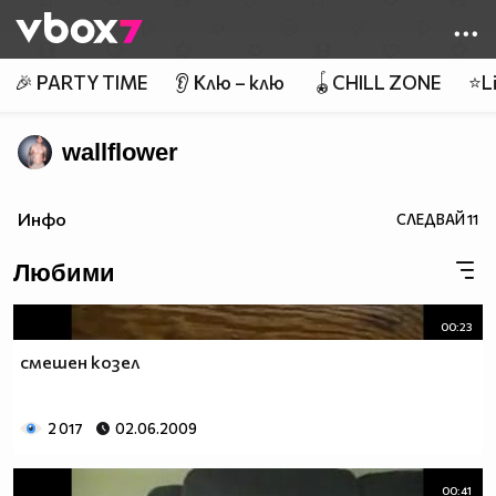
Member of
👾
🎉 PARTY TIME
👂 Клю – клю
🪀CHILL ZONE
⭐Li
wallflower
Инфо
СЛЕДВАЙ
11
Любими
00:23
смешен козел
2 017
02.06.2009
00:41