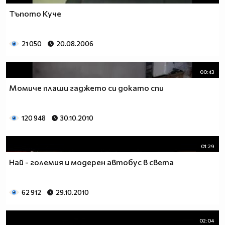
Тъпото Куче
21 050
20.08.2006
00:43
Момиче плаши гаджето си докато спи
120 948
30.10.2010
01:29
Най - големия и модерен автобус в света
62 912
29.10.2010
02:04