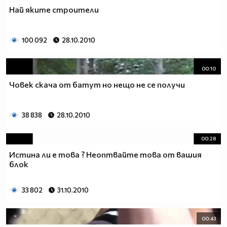
Най яките строители
100 092
28.10.2010
00:10
Човек скача от батут но нещо не се получи
38 838
28.10.2010
00:28
Истина ли е това ? Неоптвайте това от вашия
блок
33 802
31.10.2010
00:43