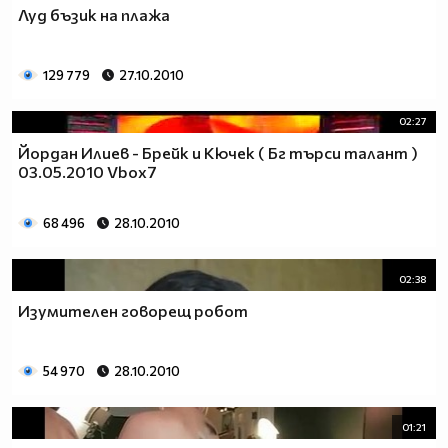
Луд бъзик на плажа
129 779
27.10.2010
02:27
Йордан Илиев - Брейк и Кючек ( Бг търси талант )
03.05.2010 Vbox7
68 496
28.10.2010
02:38
Изумителен говорещ робот
54 970
28.10.2010
01:21