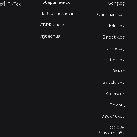
поверителност
Gong.bg
TikTok
Поверителност
Оhnamama.bg
GDPR Инфо
Edna.bg
Известия
Sinoptik.bg
Grabo.bg
Pariteni.bg
За нас
За реклама
Контакт
Помощ
VBox7 блог
© 2026
Всички права