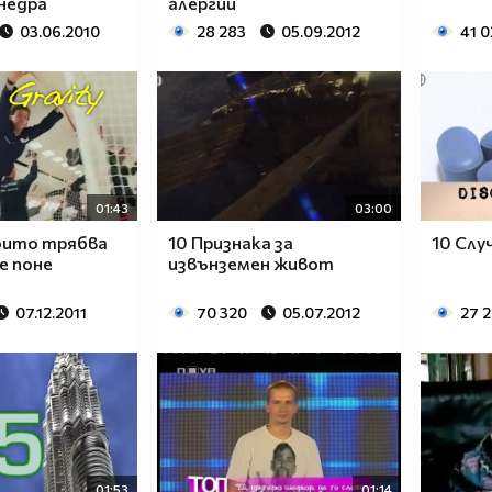
недра
алергии
03.06.2010
28 283
05.09.2012
41 
01:43
03:00
които трябва
10 Признака за
10 Слу
е поне
извънземен живот
07.12.2011
70 320
05.07.2012
27 2
01:53
01:14