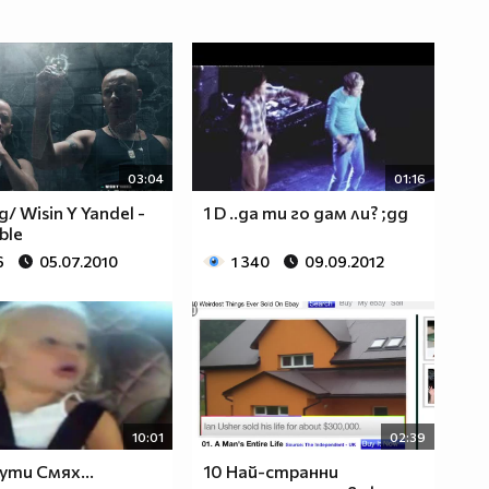
03:04
01:16
/ Wisin Y Yandel -
1 D ..да ти го дам ли? ;дд
ible
6
05.07.2010
1 340
09.09.2012
10:01
02:39
ути Смях...
10 Най-странни