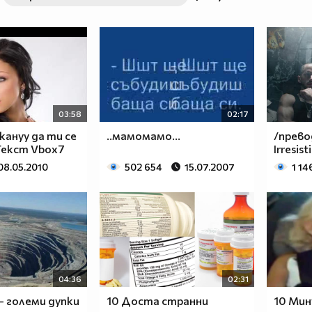
03:58
02:17
кануу да ти се
..мамомамо...
/превод
 Текст Vbox7
Irresist
08.05.2010
502 654
15.07.2007
1 14
04:36
02:31
 - големи дупки
10 Доста странни
10 Мин