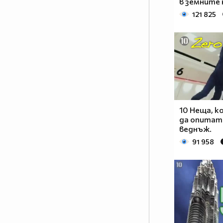
в земните 
121 825
10 Неща, 
да опитат
веднъж.
91 958