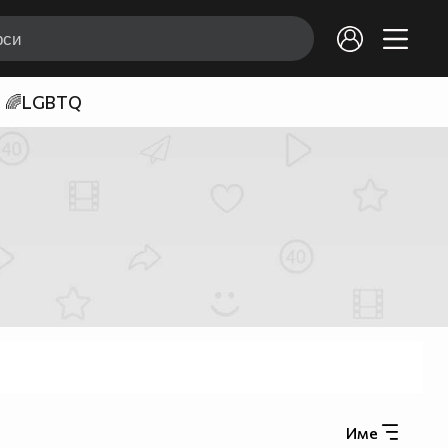
🌈LGBTQ
Име