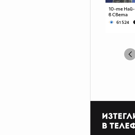
10-те Най-
в Света
61 524