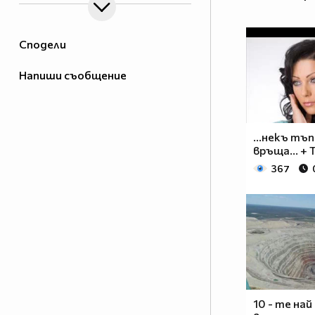
Сподели
Напиши съобщение
...некъ тъп
връща... +
367
10 - те най