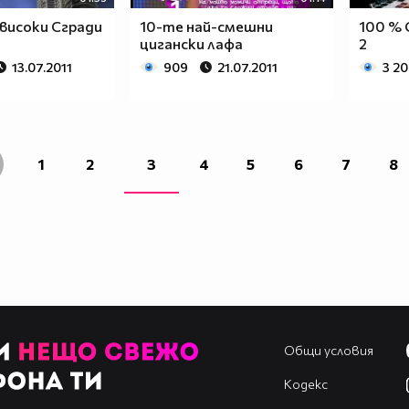
високи Сгради
10-те най-смешни
100 % 
цигaнски лафа
2
13.07.2011
909
21.07.2011
3 2
1
2
3
4
5
6
7
8
Общи условия
Кодекс