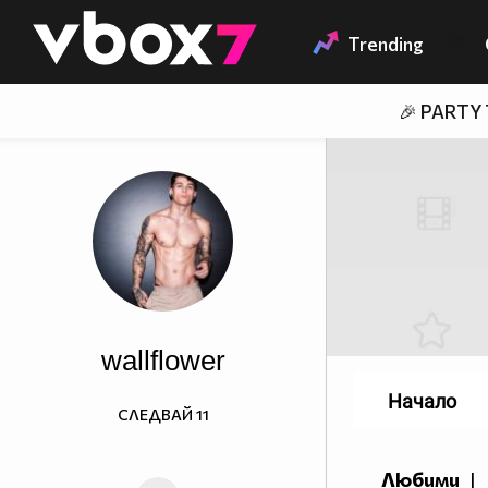
Member of
👾
Trending
🎉 PARTY
wallflower
Начало
СЛЕДВАЙ
11
Любими
|