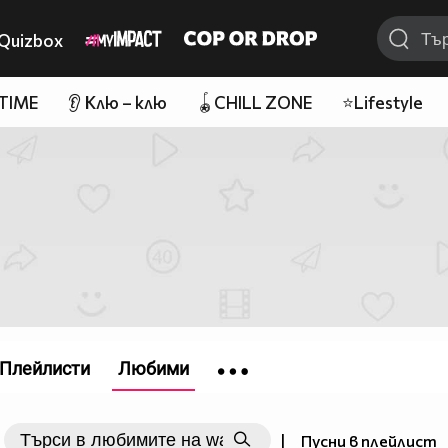
Quizbox
 TIME
👂 Клю – клю
🪀CHILL ZONE
⭐Lifestyle
Плейлисти
Любими
|
Пусни в плейлист