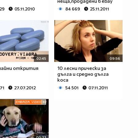
неща,продадени в ebay
029
05.11.2010
84 669
25.11.2011
02:45
09:56
чайни открития
10 лесни прически за
дълга и средно дълга
коса
71
27.07.2012
54 501
07.11.2011
00:33