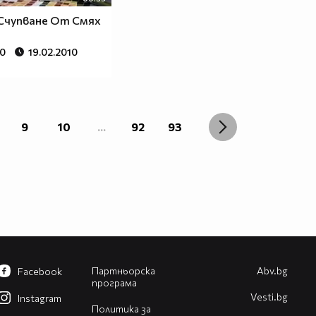
Счупване От Смях
00
19.02.2010
9
10
...
92
93
Партньорска
Abv.bg
Facebook
програма
Vesti.bg
Instagram
Политика за