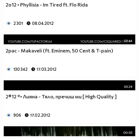
2o12 • Phyllisia - Im Tired ft. Flo Rida
2 301
08.04.2012
03:44
2pac - Makaveli (ft. Eminem, 50 Cent & T-pain)
130 342
17.03.2012
03:29
2®12 °• Лияна - Тяло, пречиш ми [ High Quality ]
906
17.02.2012
00:03