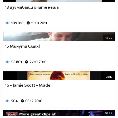
13 изумяващи очите неща
109 018
19.01.2011
15:00
15 Минути Смях!
98 801
27.10.2010
02:13
16 - Jamie Scott - Made
504
05.12.2010
02:29