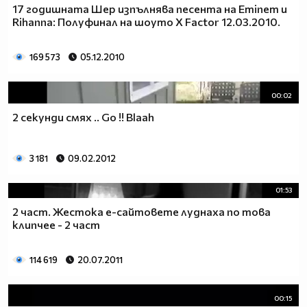
17 годишната Шер изпълнява песента на Eminem и
Rihanna: Полуфинал на шоуто X Factor 12.03.2010.
169 573
05.12.2010
00:02
2 секунди смях .. Go !! Blaah
3 181
09.02.2012
01:53
2 част. Жестока е-сайтовете луднаха по това
клипчее - 2 част
114 619
20.07.2011
00:15