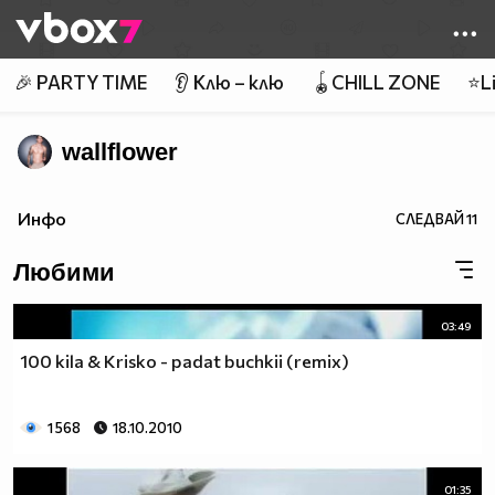
Member of
👾
🎉 PARTY TIME
👂 Клю – клю
🪀CHILL ZONE
⭐Li
wallflower
Инфо
СЛЕДВАЙ
11
Любими
03:49
100 kila & Krisko - padat buchkii (remix)
1 568
18.10.2010
01:35