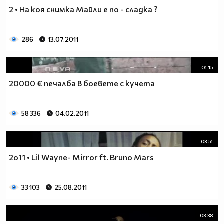
2 • На коя снимка Майли е по - сладка ?
286
13.07.2011
01:15
20000 € печалба в боевете с кучета
58 336
04.02.2011
03:51
2o11 • Lil Wayne- Mirror ft. Bruno Mars
33 103
25.08.2011
03:38