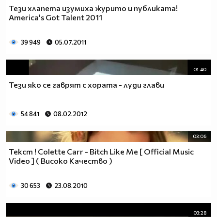
Тези хлапeтa изумиха журито и публиката!
America's Got Talent 2011
39 949
05.07.2011
01:40
Тези яко се гаврят с хората - луди глави
54 841
08.02.2012
03:06
Текст ! Colette Carr - Bitch Like Me [ Official Music
Video ] ( Високо Качество )
30 653
23.08.2010
03:28