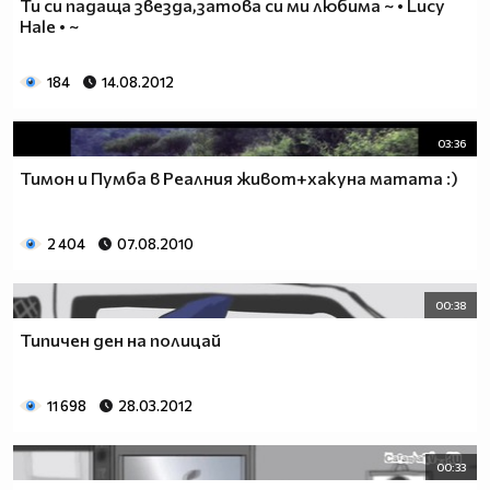
Ти си падаща звезда,затова си ми любима ~ • Lucy
Hale • ~
184
14.08.2012
03:36
Тимон и Пумба в Реалния живот+хакуна матата :)
2 404
07.08.2010
00:38
Типичен ден на полицай
11 698
28.03.2012
00:33