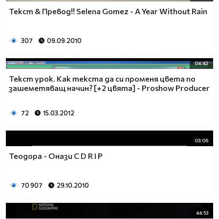
Текст & Превод!! Selena Gomez - A Year Without Rain
307
09.09.2010
04:42
Текст урок. Как текста да си променя цвета по
зашеметяващ начин? [+2 цвята] - Proshow Producer
72
15.03.2012
03:06
Теодора - Онази C D R I P
70 907
29.10.2010
44:53