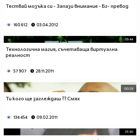
Тествай мозъка си - Запази внимание - Бг- превод
160 612
03.04.2012
05:44
Технологична магия, съчетаваща виртуална
реалност
57 907
28.11.2011
00:29
Ти кого ще заглеждаш ?? Смях
134 454
09.02.2011
01:30