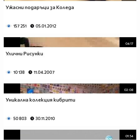
Ужасни подаръци за Коледа
157 251
05.01.2012
04:17
Улични Рисунки
10 138
11.04.2007
02:08
Уникaлнa колекция кибрити
50 803
30.11.2010
01:54