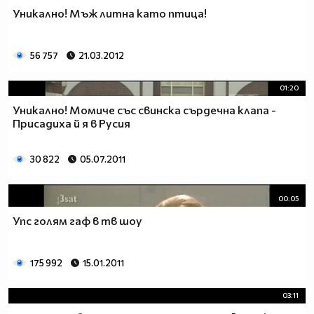
Уникaлно! Мъж литна като птица!
56 757
21.03.2012
01:20
Уникалнo! Момиче със свинска сърдечна клапа -
Присадиха й я в Русия
30 822
05.07.2011
00:05
Упс голям гаф в тв шоу
175 992
15.01.2011
03:11