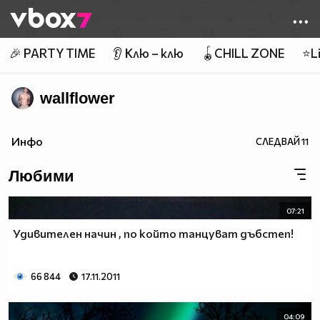
Member of
👾
🎉 PARTY TIME
👂 Клю – клю
🪀CHILL ZONE
⭐Li
wallflower
Инфо
СЛЕДВАЙ
11
Любими
07:21
Удивителен начин , по който танцуват дъбстеп!
66 844
17.11.2011
04:09