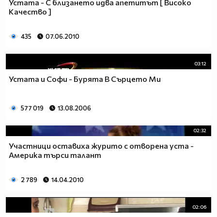
Устата - С близането идва апетитът [ Високо
Качество ]
435
07.06.2010
03:12
Устата и Софи - Бурята В Сърцето Ми
577 019
13.08.2006
02:32
Участници оставиха журито с отворена уста -
Америка търси талант
2 789
14.04.2010
02:06