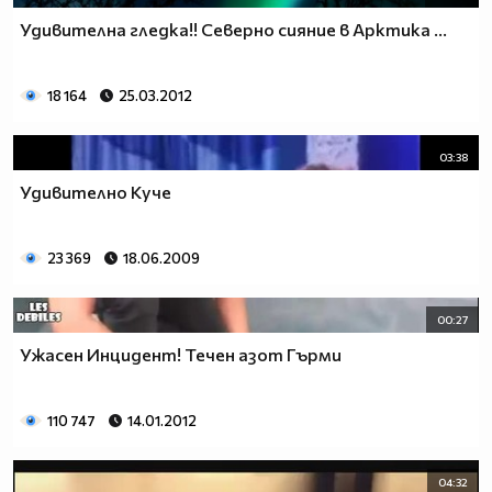
Удивителна гледка!! Северно сияние в Арктика ...
18 164
25.03.2012
03:38
Удивително Куче
23 369
18.06.2009
00:27
Ужасен Инцидент! Течен азот Гърми
110 747
14.01.2012
04:32