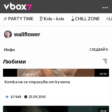
Member of
👾
🎉 PARTY TIME
👂 Клю – клю
🪀CHILL ZONE
⭐Li
wallflower
Инфо
СЛЕДВАЙ
11
Любими
00:59
Котка не се страхува от кучета
67 949
25.09.2010
03:41