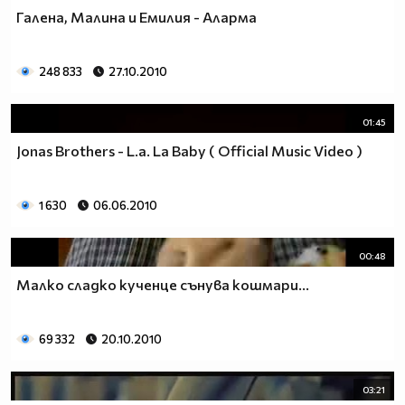
Галена, Малина и Емилия - Аларма
248 833
27.10.2010
01:45
Jonas Brothers - L.a. La Baby ( Official Music Video )
1 630
06.06.2010
00:48
Малко сладко кученце сънува кошмари...
69 332
20.10.2010
03:21