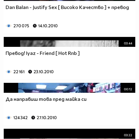
Dan Balan - Justify Sex [ Високо Качество ] + превод
270 075
14.10.2010
03:44
Превод! Iyaz - Friend [ Hot Rnb ]
22 161
23.10.2010
00:12
Да направиш това пред майка си
124 342
27.10.2010
03:22