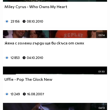
Miley Cyrus - Who Owns My Heart
23 156
08.10.2010
03:14
жена с големи гърди ще ви скъса от смях
12 853
04.10.2010
01:50
Uffie - Pop The Glock New
13 249
16.08.2007
04:13