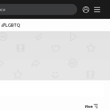
🌈LGBTQ
Име