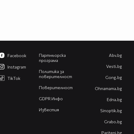
Партньорска
Abv.bg
Facebook
програма
Vesti.bg
Instagram
Политика за
поверителност
Gong.bg
TikTok
Поверителност
Оhnamama.bg
GDPR Инфо
Edna.bg
Известия
Sinoptik.bg
Grabo.bg
Pariteni.bg