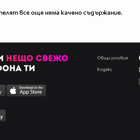
елят все още няма качено съдържание.
Общи условия
Кодекс