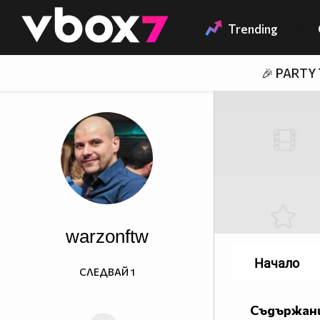
Member of
👾
Trending
🎉 PARTY
warzonftw
Начало
СЛЕДВАЙ
1
Съдържани