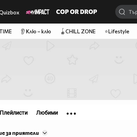
Quizbox
 TIME
👂 Клю – клю
🪀CHILL ZONE
⭐Lifestyle
Плейлисти
Любими
е за приятели