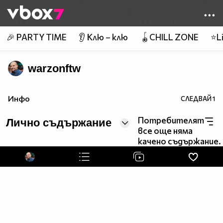
Member of
👾
🎉 PARTY TIME
👂 Клю – клю
🪀CHILL ZONE
⭐Li
warzonftw
Инфо
СЛЕДВАЙ
1
Потребителят
Лично съдържание
все още няма
качено съдържание.