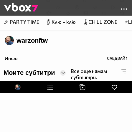
Member of
👾
🎉 PARTY TIME
👂 Клю – клю
🪀CHILL ZONE
⭐Li
warzonftw
Инфо
СЛЕДВАЙ
1
Все още нямам
Моите субтитри
субтитри.