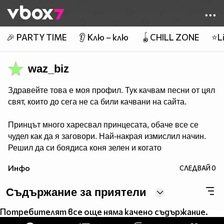
Member of
👾
🎉 PARTY TIME
👂 Клю – клю
🪀CHILL ZONE
⭐Li
waz_biz
Здравейте това е моя профил. Тук качвам песни от цял
свят, които до сега не са били качвани на сайта.
Принцът много харесвал принцесата, обаче все се
чудел как да я заговори. Най-накрая измислил начин.
Решил да си боядиса коня зелен и когато
принцесата го види със зелен кон, щяла да възкликне
Инфо
СЛЕДВАЙ
0
"Ау, принце, какъв Ви е зелен коня!", а пък той щял да
каже "Е да, ама пък аз Ви обичам!".
Съдържание за приятели
Речено-сторено. Боядисва си коня, отива пред замъка
с коня, а през това време принцесата се показва през
Потребителят все още няма качено съдържание.
прозореца и възкликва: