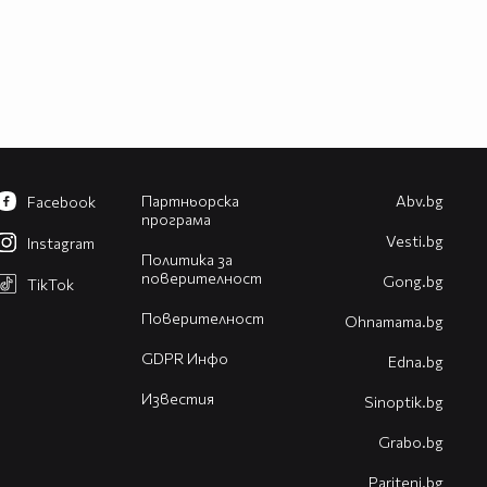
Партньорска
Abv.bg
Facebook
програма
Vesti.bg
Instagram
Политика за
поверителност
Gong.bg
TikTok
Поверителност
Оhnamama.bg
GDPR Инфо
Edna.bg
Известия
Sinoptik.bg
Grabo.bg
Pariteni.bg