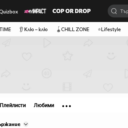
Quizbox
 TIME
👂 Клю – клю
🪀CHILL ZONE
⭐Lifestyle
Плейлисти
Любими
ържание