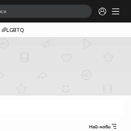
🌈LGBTQ
Най-нови