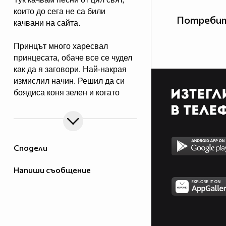
които до сега не са били
Потребит
качвани на сайта.
Принцът много харесвал
принцесата, обаче все се чудел
как да я заговори. Най-накрая
измислил начин. Решил да си
боядиса коня зелен и когато
принцесата го види със зелен
кон, щяла да възкликне "Ау,
принце, какъв Ви е зелен коня!",
а пък той щял да каже "Е да, ама
Сподели
пък аз Ви обичам!".
Речено-сторено. Боядисва си
Напиши съобщение
коня, отива пред замъка с коня,
а през това време принцесата
се показва през прозореца и
възкликва:
- Принце, аз Ви обичам!!!