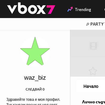
Member of
👾
Trending
🎉 PARTY
waz_biz
Начало
СЛЕДВАЙ
0
Здравейте това е моя профил.
Лично съд
Тук качвам песни от цял свят,