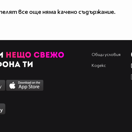
елят все още няма качено съдържание.
Общи условия
Кодекс