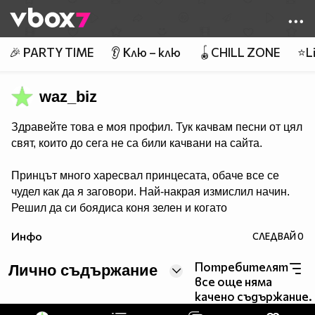
Member of
👾
🎉 PARTY TIME
👂 Клю – клю
🪀CHILL ZONE
⭐Li
waz_biz
Здравейте това е моя профил. Тук качвам песни от цял
свят, които до сега не са били качвани на сайта.
Принцът много харесвал принцесата, обаче все се
чудел как да я заговори. Най-накрая измислил начин.
Решил да си боядиса коня зелен и когато
принцесата го види със зелен кон, щяла да възкликне
Инфо
СЛЕДВАЙ
0
"Ау, принце, какъв Ви е зелен коня!", а пък той щял да
каже "Е да, ама пък аз Ви обичам!".
Потребителят
Лично съдържание
Речено-сторено. Боядисва си коня, отива пред замъка
все още няма
с коня, а през това време принцесата се показва през
качено съдържание.
прозореца и възкликва: