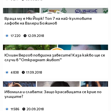
Враца му е Ню Йорк! Топ 7 на най-култовите
лафове на Валери Божинов
17 220
12.09.2018
Юлиан Вергов повдигна завесите! Каза какво ще се
случи в ''Откраднат живот''
4 838
17.09.2018
Ивомила и славата: Защо красавицата се крие по
улиците?
11 586
20.09.2018