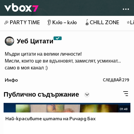
Member of
👾
🎉 PARTY TIME
👂 Клю – клю
🪀CHILL ZONE
⭐Li
Уеб Цитати
Мъдри цитати на велики личности!
Мисли, които ще ви вдъхновят, замислят, усмихнат...
само в моя канал :)
Инфо
СЛЕДВАЙ
279
Публично съдържание
01:48
Най-красивите цитати на Ричард Бах