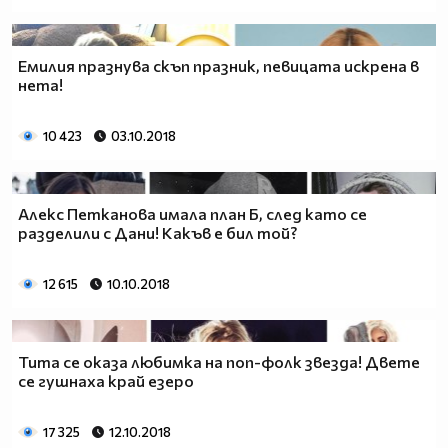
Емилия празнува скъп празник, певицата искрена в
нета!
10 423
03.10.2018
Алекс Петканова имала план Б, след като се
разделили с Дани! Какъв е бил той?
12 615
10.10.2018
Тита се оказа любимка на поп-фолк звезда! Двете
се гушнаха край езеро
17 325
12.10.2018