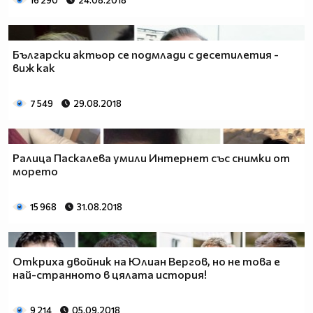
16 290
24.08.2018
Български актьор се подмлади с десетилетия -
виж как
7 549
29.08.2018
Ралица Паскалева умили Интернет със снимки от
морето
15 968
31.08.2018
Откриха двойник на Юлиан Вергов, но не това е
най-странното в цялата история!
9 214
05.09.2018