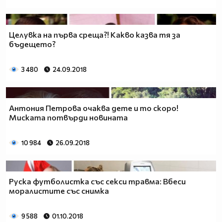
Целувка на първа среща?! Какво казва тя за
бъдещето?
3 480
24.09.2018
Антония Петрова очаква дете и то скоро!
Миската потвърди новината
10 984
26.09.2018
Руска футболистка със секси травма: Вбеси
моралистите със снимка
9 588
01.10.2018