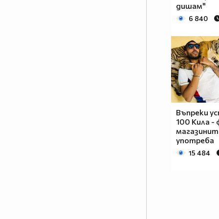
дишам"
6 840
Въпреки ус
100 Кила - 
магазинит
употреба
15 484