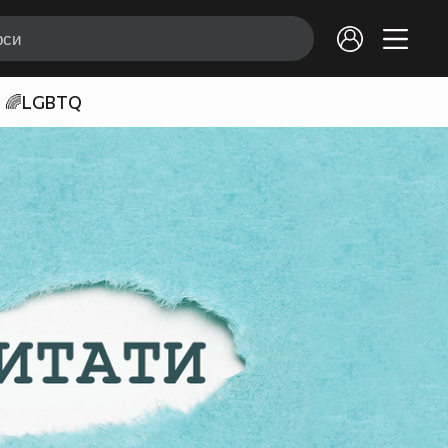
🌈LGBTQ