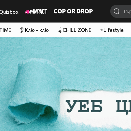
Quizbox
 TIME
👂 Клю – клю
🪀CHILL ZONE
⭐Lifestyle