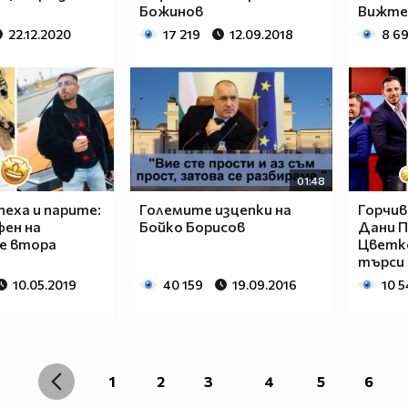
Божинов
Вижте 
22.12.2020
17 219
12.09.2018
8 6
01:48
пеха и парите:
Големите изцепки на
Горчив
фен на
Бойко Борисов
Дани П
е втора
Цветко
търси
10.05.2019
40 159
19.09.2016
10 5
1
2
3
4
5
6