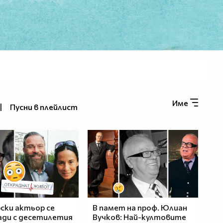
Име
|
Пусни в плейлист
ски актьор се
В памет на проф. Юлиан
ди с десетилетия
Вучков: Най-култовите