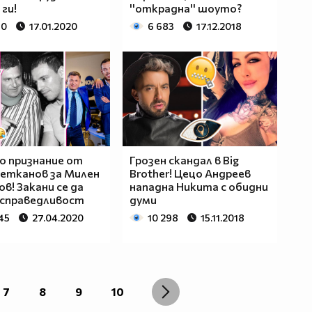
ги!
''открадна'' шоуто?
90
17.01.2020
6 683
17.12.2018
о признание от
Грозен скандал в Big
етканов за Милен
Brother! Цецо Андреев
в! Закани се да
нападна Никита с обидни
 справедливост
думи
45
27.04.2020
10 298
15.11.2018
7
8
9
10