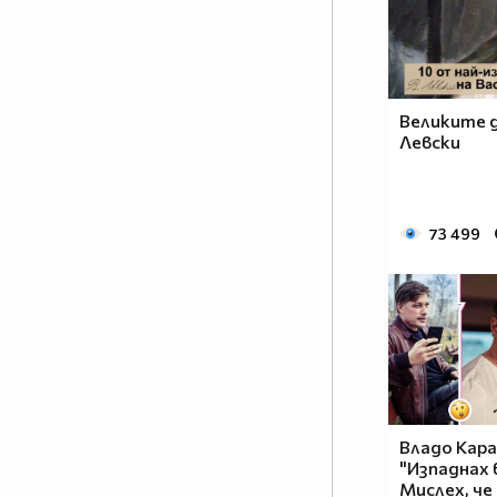
Великите д
Левски
73 499
Владо Кара
"Изпаднах 
Мислех, че