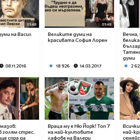
01:48
01:48
уми на Васил
Великите думи на
Вечна,
красивата София Лорен
велика
бълга
Татяна
думи
08.11.2016
18 926
14.03.2017
2 62
мазов:
Враца му е Ню Йорк! Топ 7
Всички
в голям стрес.
на най-култовите
най-к
 ще спра да
лафове на Валери
семейс