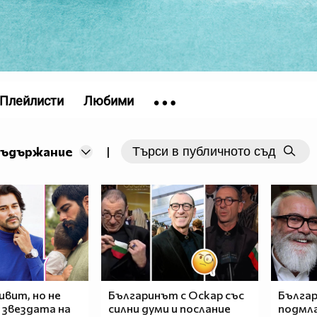
Плейлисти
Любими
съдържание
|
ивит, но не
Българинът с Оскар със
Българ
 звездата на
силни думи и послание
подмла