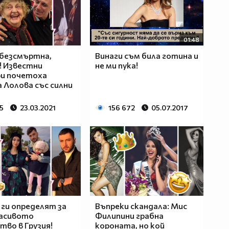
01:48
 безсмъртна,
Винаги съм била готина и
! Известни
не ми пука!
ри почетоха
 Лолова със силни
5
23.03.2021
156 672
05.07.2017
 ги определят за
Въпреки скандала: Мис
расивото
Филипини грабна
тво в Грузия!
короната, но кой