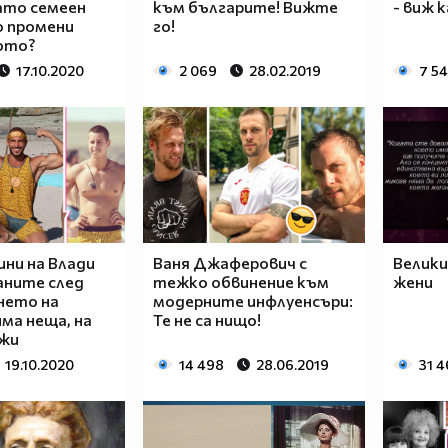
като семеен
към българите! Вижте
- виж 
о промени
го!
ото?
17.10.2020
2 069
28.02.2019
7 5
ини на Влади
Ваня Джаферович с
Велики
аните след
тежко обвинение към
жени
нето на
модерните инфлуенсъри:
има неща, на
Те не са нищо!
жи
19.10.2020
14 498
28.06.2019
31 