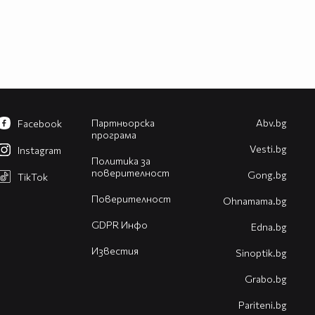
Партньорска
Abv.bg
Facebook
програма
Vesti.bg
Instagram
Политика за
поверителност
Gong.bg
TikTok
Поверителност
Оhnamama.bg
GDPR Инфо
Edna.bg
Известия
Sinoptik.bg
Grabo.bg
Pariteni.bg