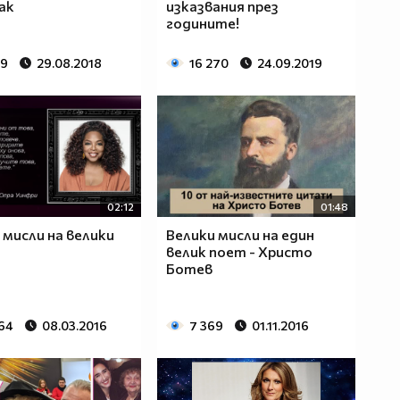
как
изказвания през
годините!
49
29.08.2018
16 270
24.09.2019
02:12
01:48
 мисли на велики
Велики мисли на един
велик поет - Христо
Ботев
464
08.03.2016
7 369
01.11.2016