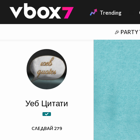
Member of
👾
Trending
🎉 PARTY
Уеб Цитати
СЛЕДВАЙ
279