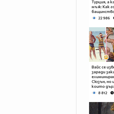
Турция, а 
мъж: Как г
бащинств
22 986
Вайс се изв
заради зак
елиминира
Сюзън, но 
които дър
8 812