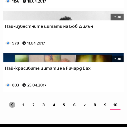
1156
18.04.2017
01:48
Най-известните цитати на Боб Дилън
978
11.04.2017
01:48
Най-красивите цитати на Ричард Бах
803
25.04.2017
1
2
3
4
5
6
7
8
9
10