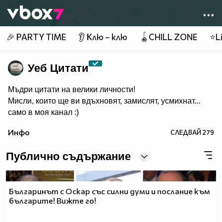
Member of
👾
🎉 PARTY TIME
👂 Клю – клю
🪀CHILL ZONE
⭐Li
Уеб Цитати
Мъдри цитати на велики личности!
Мисли, които ще ви вдъхновят, замислят, усмихнат...
само в моя канал :)
Инфо
СЛЕДВАЙ
279
Публично съдържание
Българинът с Оскар със силни думи и послание към
българите! Вижте го!