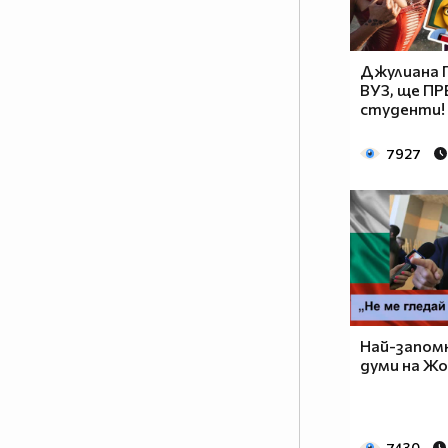
Джулиана Г
ВУЗ, ще П
студенти!
7927
Най-запом
думи на Жо
7430