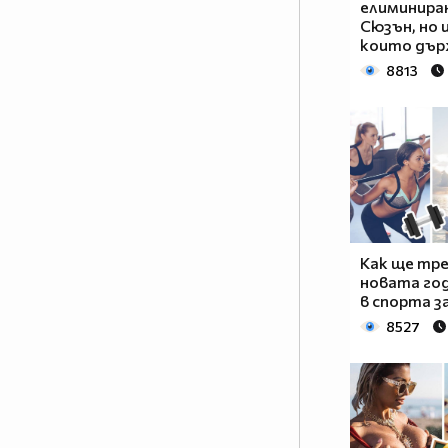
елиминира
Сюзън, но 
които дър
8813
Как ще тре
новата го
в спорта з
8527