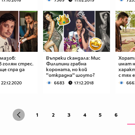
мазов:
Въпреки скандала: Мис
Хората
в голям стрес.
Филипини грабна
имат 
 ще спра да
короната, но кой
харак
''открадна'' шоуто?
с тях е
22.12.2020
6683
17.12.2018
666
1
2
3
4
5
6