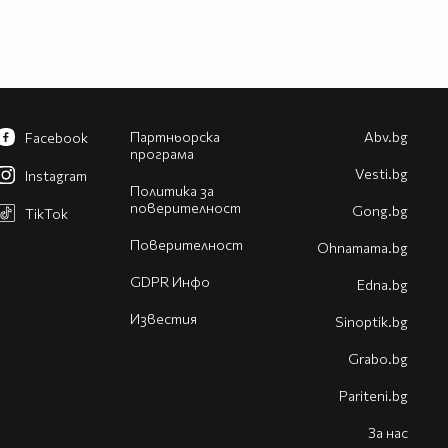
Партньорска
Abv.bg
Facebook
програма
Vesti.bg
Instagram
Политика за
поверителност
Gong.bg
TikTok
Поверителност
Оhnamama.bg
GDPR Инфо
Edna.bg
Известия
Sinoptik.bg
Grabo.bg
Pariteni.bg
За нас