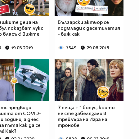
ашките деца на
Български актьор се
ул показват лукс
подмлади с десетилетия
о блясък! Вижте
- виж как
3
19.03.2019
7549
29.08.2018
йтс предвиди
7 неща + 1 бонус, които
мията от COVID-
не сте забелязали в
и години, а днес
трейлъра на Игра на
а пътя как да се
тронове
м! Как?
3
02.04.2020
6898
06.03.2019