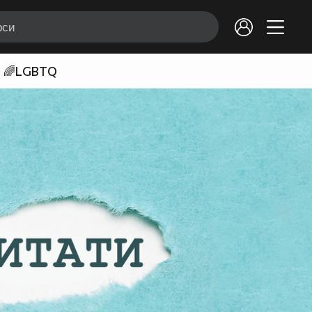
🌈LGBTQ