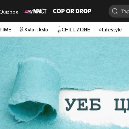
Quizbox
 TIME
👂 Клю – клю
🪀CHILL ZONE
⭐Lifestyle