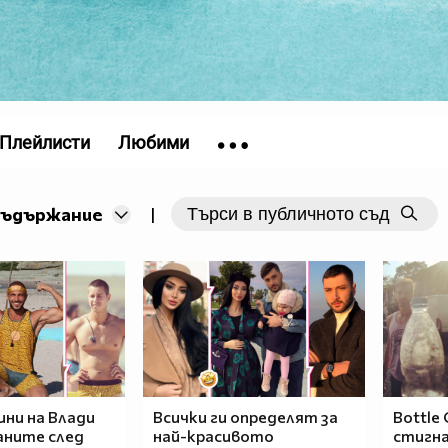
Плейлисти
Любими
съдържание
|
ини на Влади
Всички ги определят за
Bottle 
аните след
най-красивото
стигна