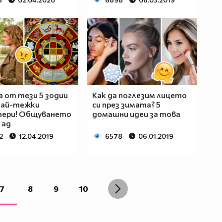
 от тези 5 зодии
Как да поглезим лицето
най-тежки
си през зимата? 5
тери! Общуването
домашни идеи за това
 ад
2
12.04.2019
6578
06.01.2019
7
8
9
10