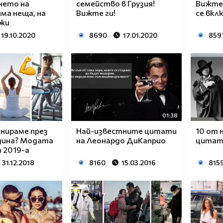
нето на
семейство в Грузия!
Вижте 
има неща, на
Вижте ги!
се вкл
жи
19.10.2020
8690
17.01.2020
859
01:38
нираме през
Най-известните цитати
10 от 
дина? Модата
на Леонардо ДиКаприо
цитати
а 2019-а
31.12.2018
8160
15.03.2016
815