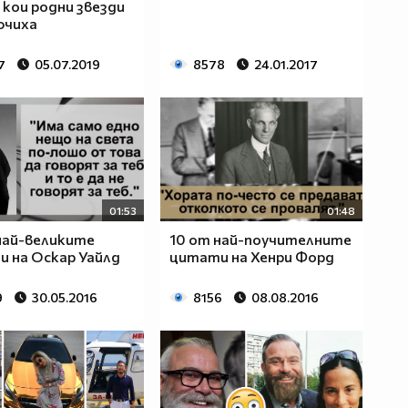
кои родни звезди
ючиха
7
05.07.2019
8578
24.01.2017
01:53
01:48
най-великите
10 от най-поучителните
 на Оскар Уайлд
цитати на Хенри Форд
9
30.05.2016
8156
08.08.2016