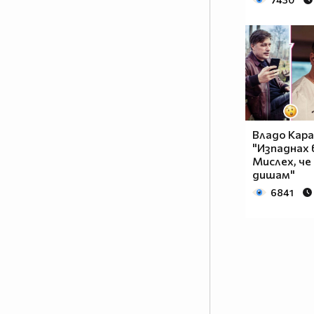
Владо Кара
"Изпаднах 
Мислех, че
дишам"
6841