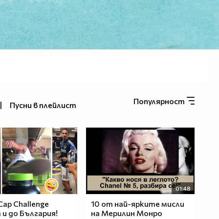
Популярност
|
Пусни в плейлист
01:48
Cap Challenge
10 от най-ярките мисли
 и до България!
на Мерилин Монро