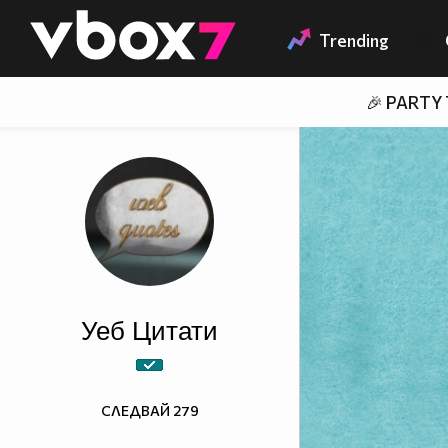
Member of
👾
Trending
🎉 PARTY
Уеб Цитати
СЛЕДВАЙ
279