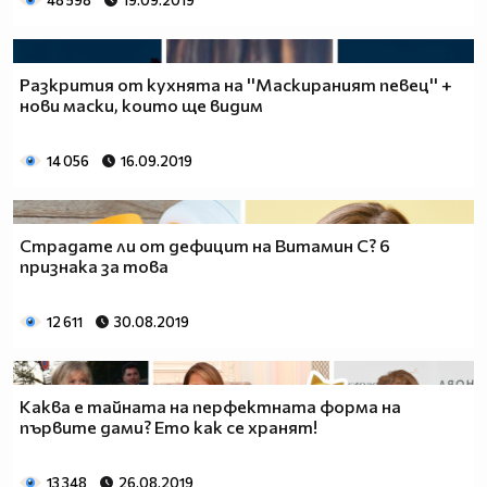
48 598
19.09.2019
Разкрития от кухнята на ''Маскираният певец'' +
нови маски, които ще видим
14 056
16.09.2019
Страдате ли от дефицит на Витамин C? 6
признака за това
12 611
30.08.2019
Каква е тайната на перфектната форма на
първите дами? Ето как се хранят!
13 348
26.08.2019