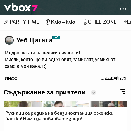
Member of
👾
🎉 PARTY TIME
👂 Клю – клю
🪀CHILL ZONE
⭐Li
Уеб Цитати
Мъдри цитати на велики личности!
Мисли, които ще ви вдъхновят, замислят, усмихнат...
само в моя канал :)
Инфо
СЛЕДВАЙ
279
Съдържание за приятели
Руснаци се редиха на бензиностанция с женски
бански! Няма да повярвате защо!