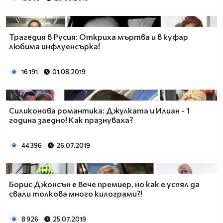
Трагедия в Русия: Откриха мъртва и в куфар
любима инфлуенсърка!
16 191
01.08.2019
Силиконова романтика: Джулката и Илиан - 1
година заедно! Как празнуваха?
44 396
26.07.2019
Борис Джонсън е вече премиер, но как е успял да
свали толкова много килограми?!
8 926
25.07.2019