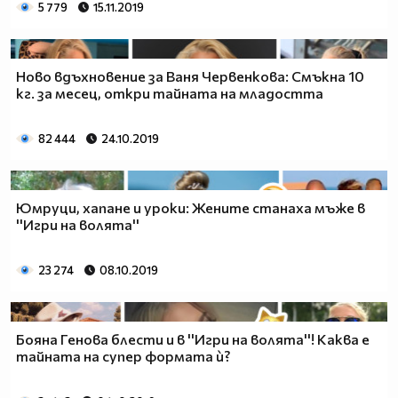
5 779
15.11.2019
Ново вдъхновение за Ваня Червенкова: Смъкна 10
кг. за месец, откри тайната на младостта
82 444
24.10.2019
Юмруци, хапане и уроки: Жените станаха мъже в
''Игри на волята''
23 274
08.10.2019
Бояна Генова блести и в ''Игри на волята''! Каква е
тайната на супер формата ѝ?