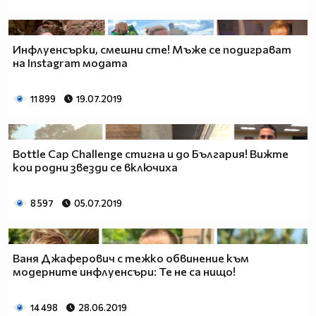
Инфлуенсърки, смешни сте! Мъже се подиграват
на Instagram модата
11 899
19.07.2019
Bottle Cap Challenge стигна и до България! Вижте
кои родни звезди се включиха
8 597
05.07.2019
Ваня Джаферович с тежко обвинение към
модерните инфлуенсъри: Те не са нищо!
14 498
28.06.2019