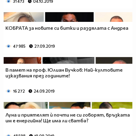
31 473
04.10.2019
КОБРАТА за новите си битки и раздялата с Андреа
47 985
27.09.2019
В памет на проф. Юлиан Вучков: Най-култовите
изказвания през годините!
16 272
24.09.2019
Луна и приятелят ѝ почти не си говорят, връзката
им е енергийна! Ще има ли сватба?