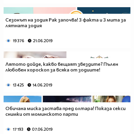
Сезонът на зодия Рак започва! 3 факта и 3 мита за
лятната зодия
19 376
21.06.2019
Лятото дойде, какво вещаят звездите? Пълен
любовен хороскоп за всяка от зодиите!
13 425
14.06.2019
Обичана миска застава пред олтара! Показа секси
снимки от моминското парти
17 193
07.06.2019