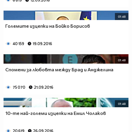
6 819
12.09.2016
01:48
Големите изцепки на Бойко Борисов
40 159
19.09.2016
01:48
Спомени за любовта между Брад и Анджелина
75 070
21.09.2016
01:48
10-те най-големи изцепки на Емил Чолаков
20 619
26.09.2016