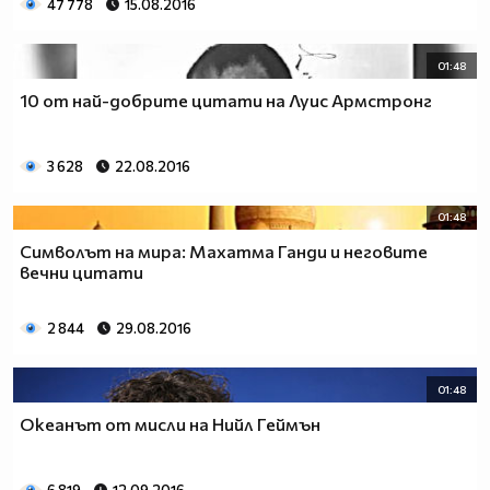
47 778
15.08.2016
01:48
10 от най-добрите цитати на Луис Армстронг
3 628
22.08.2016
01:48
Символът на мира: Махатма Ганди и неговите
вечни цитати
2 844
29.08.2016
01:48
Океанът от мисли на Нийл Геймън