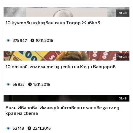
01:48
10 култови изказвания на Тодор Живков
375 947
10.11.2016
01:48
10 от най-големите изцепки на Къци Вапцаров
56 925
15.11.2016
01:48
Лили Иванова: Имам убийствени планове за след
края на света
52 148
22.11.2016