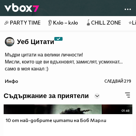
Member of
👾
🎉 PARTY TIME
👂 Клю – клю
🪀CHILL ZONE
⭐Li
Уеб Цитати
Мъдри цитати на велики личности!
Мисли, които ще ви вдъхновят, замислят, усмихнат...
само в моя канал :)
Инфо
СЛЕДВАЙ
279
Съдържание за приятели
01:48
10 от най-добрите цитати на Боб Марли