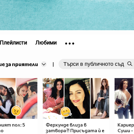
Плейлисти
Любими
е за приятели
|
ният пол: 5
Ферхунде влиза в
Кариер
то
затвора?! Присъдата ѝ е
Суши -