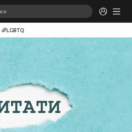
🌈LGBTQ