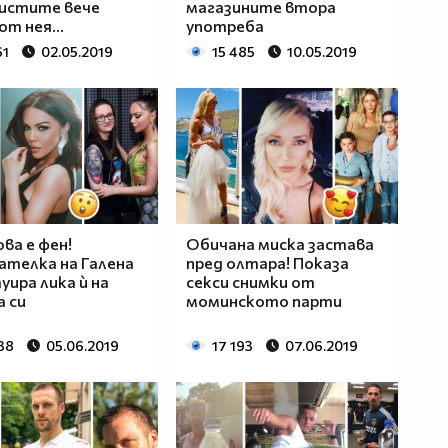
истите вече
магазините втора
от нея...
употреба
61
02.05.2019
15 485
10.05.2019
ва е фен!
Обичана миска застава
телка на Галена
пред олтара! Показа
уира лика ѝ на
секси снимки от
 си
моминското парти
38
05.06.2019
17 193
07.06.2019