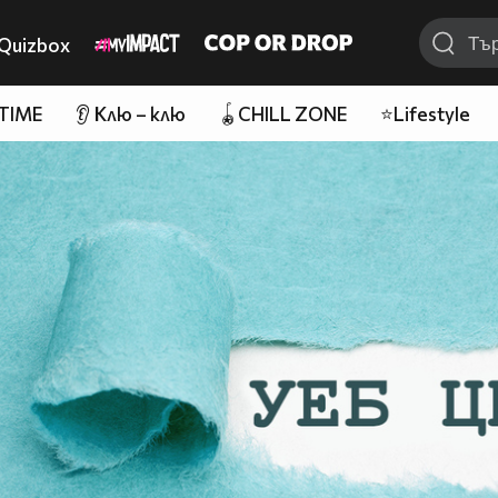
Quizbox
 TIME
👂 Клю – клю
🪀CHILL ZONE
⭐Lifestyle