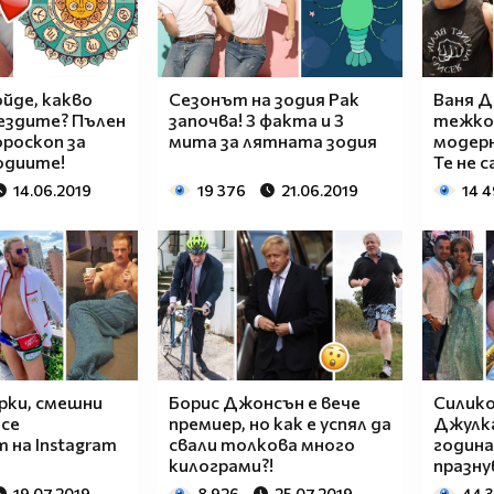
йде, какво
Сезонът на зодия Рак
Ваня Д
ездите? Пълен
започва! 3 факта и 3
тежко
роскоп за
мита за лятната зодия
модерн
одиите!
Те не с
14.06.2019
19 376
21.06.2019
14 
рки, смешни
Борис Джонсън е вече
Силико
 се
премиер, но как е успял да
Джулка
 на Instagram
свали толкова много
година
килограми?!
празну
19.07.2019
8 926
25.07.2019
44 