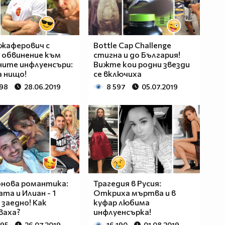
жаферович с
Bottle Cap Challenge
 обвинение към
стигна и до България!
ите инфлуенсъри:
Вижте кои родни звезди
а нищо!
се включиха
498
28.06.2019
8 597
05.07.2019
нова романтика:
Трагедия в Русия:
та и Илиан - 1
Откриха мъртва и в
 заедно! Как
куфар любима
ваха?
инфлуенсърка!
395
26.07.2019
16 190
01.08.2019