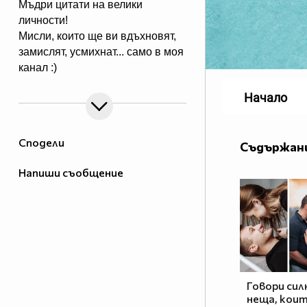
Мъдри цитати на велики
личности!
Мисли, които ще ви вдъхновят,
замислят, усмихнат... само в моя
канал :)
Начало
Сподели
Съдържани
Напиши съобщение
Говори сил
неща, кои