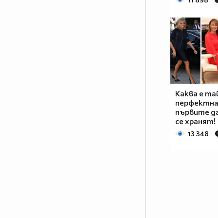
Каква е та
перфектна
първите д
се хранят!
13 348