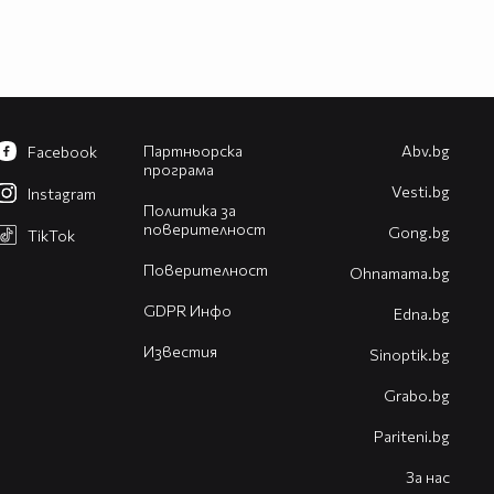
Партньорска
Abv.bg
Facebook
програма
Vesti.bg
Instagram
Политика за
поверителност
Gong.bg
TikTok
Поверителност
Оhnamama.bg
GDPR Инфо
Edna.bg
Известия
Sinoptik.bg
Grabo.bg
Pariteni.bg
За нас