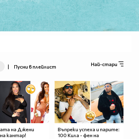
Най-стари
|
Пусни в плейлист
ата на Джени
Въпреки успеха и парите:
 на кантар!
100 Кила - фен на