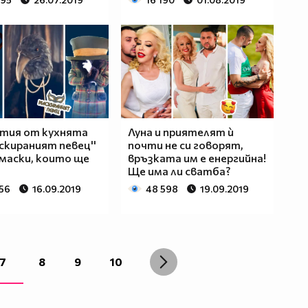
тия от кухнята
Луна и приятелят ѝ
аскираният певец''
почти не си говорят,
 маски, които ще
връзката им е енергийна!
Ще има ли сватба?
056
16.09.2019
48 598
19.09.2019
7
8
9
10