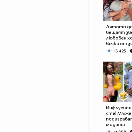
Лятото до
вещаят зв
любовен хо
всяка от з
13 425
Инфлуенсъ
сте! Мъже
подиграват
модата
11 898