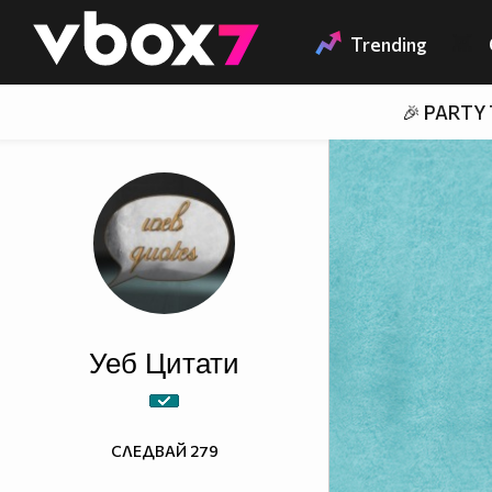
Member of
👾
Trending
🎉 PARTY
Уеб Цитати
СЛЕДВАЙ
279