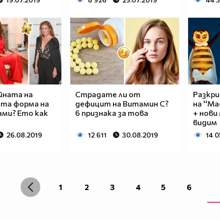
йната на
Страдате ли от
Разкри
та форма на
дефицит на Витамин C?
на ''М
ами? Ето как
6 признака за това
+ нови
видим
26.08.2019
12 611
30.08.2019
14 
1
2
3
4
5
6