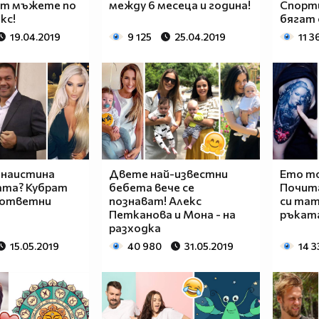
т мъжете по
между 6 месеца и година!
Спорт
кс!
бягат 
19.04.2019
9 125
25.04.2019
11 3
 наистина
Двете най-известни
Ето то
ата? Кубрат
бебета вече се
Почита
 ответни
познават! Алекс
си тат
Петканова и Мона - на
ръката
разходка
15.05.2019
40 980
31.05.2019
14 3