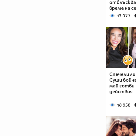
отблъсква
време на се
13 077
Спечели ли
Суши войн
май готви
действия
18 958