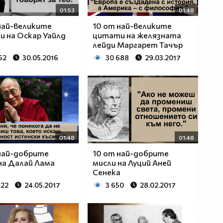
01:53
01:48
най-великите
10 от най-великите
 на Оскар Уайлд
цитати на желязната
лейди Маргарет Тачър
52
30.05.2016
30 688
29.03.2017
01:48
01:48
най-добрите
10 от най-добрите
на Далай Лама
мисли на Луций Аней
Сенека
922
24.05.2017
3 650
28.02.2017