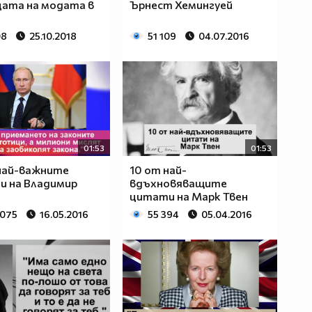
ата на модата в
Ърнест Хемингуей
08
25.10.2018
51 109
04.07.2016
01:53
01:53
най-важните
10 от най-
и на Владимир
вдъхновяващите
цитати на Марк Твен
 075
16.05.2016
55 394
05.04.2016