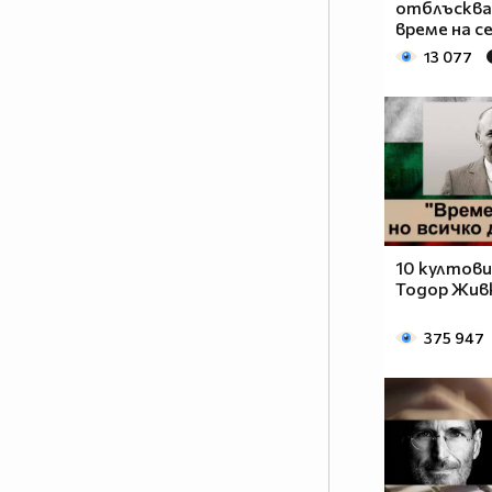
отблъсква
време на се
13 077
10 култови
Тодор Жив
375 947