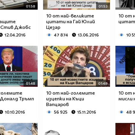
01:58
01:53
10 от най-великите
10 от 
ващите
цитати на Гай Юлий
цитати
 Стив Джобс
Цезар
12.04.2016
47 874
13.06.2016
10 5
01:48
01:48
-големите
10 от най-големите
10 от 
 Доналд Тръмп
изцепки на Къци
мисли 
Вапцаров
10.10.2016
56 925
15.11.2016
48 