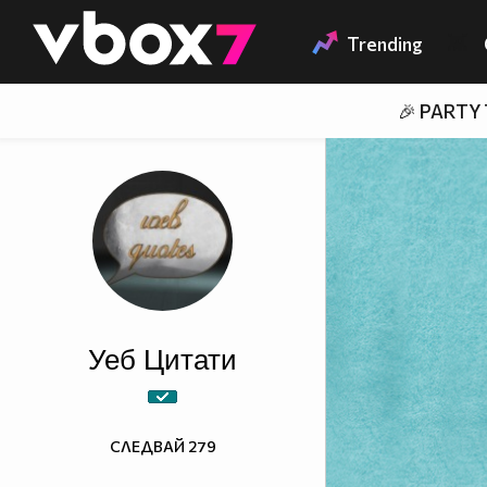
Member of
👾
Trending
🎉 PARTY
Уеб Цитати
СЛЕДВАЙ
279