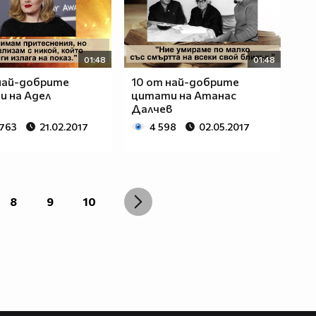
01:48
01:48
най-добрите
10 от най-добрите
 на Адел
цитати на Атанас
Далчев
 763
21.02.2017
4 598
02.05.2017
8
9
10