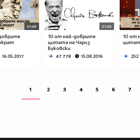
01:48
01:48
-добрите
10 от най-добрите
10 от 
Сократ
цитата на Чарлз
цитати
Буковски
16.05.2017
47 778
15.08.2016
252
1
2
3
4
5
6
7