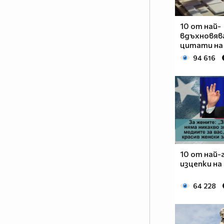
10 от най-
вдъхновя
цитати на
94 616
10 от най
изцепки на
64 228