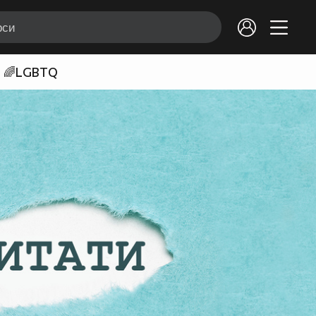
🌈LGBTQ