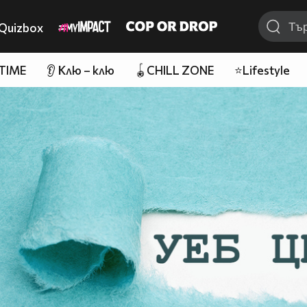
Quizbox
 TIME
👂 Клю – клю
🪀CHILL ZONE
⭐Lifestyle