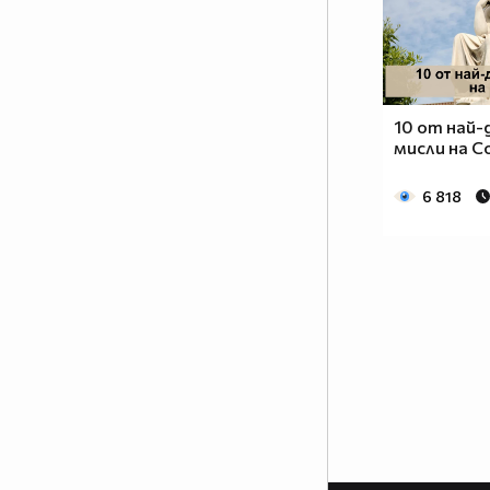
10 от най
мисли на 
6 818