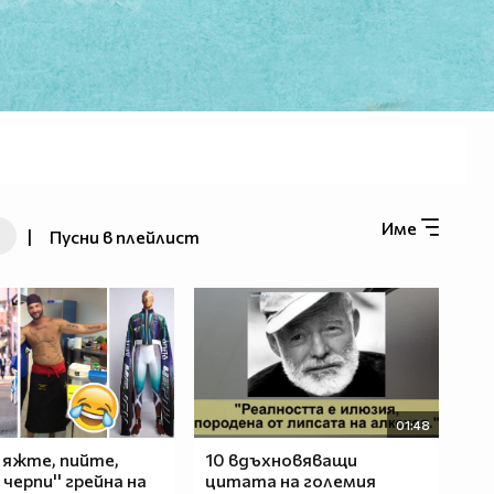
Име
|
Пусни в плейлист
01:48
, яжте, пийте,
10 вдъхновяващи
черпи'' грейна на
цитата на големия