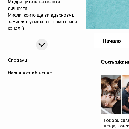
Мъдри цитати на велики
личности!
Мисли, които ще ви вдъхновят,
замислят, усмихнат... само в моя
канал :)
Начало
Сподели
Съдържани
Напиши съобщение
Говори сил
неща, кои