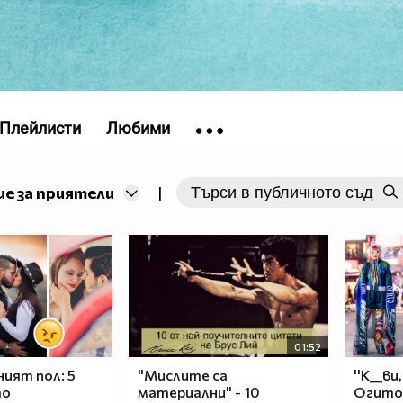
Плейлисти
Любими
е за приятели
|
01:52
ният пол: 5
"Мислите са
''К__ви
то
материални" - 10
Огито 