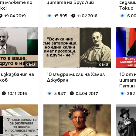
т мъжете по
цитата на Брус Лий
седмиц
кс!
Токио
19.04.2019
15 895
11.07.2016
6 0
01:48
01:48
 изказвания на
10 мъдри мисли на Халил
10 от 
ков
Джубран
цитат
Путин
10.11.2016
5 947
04.04.2017
382