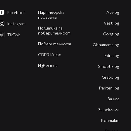
Партньорска
Abv.bg
Facebook
програма
Vesti.bg
Instagram
Политика за
поверителност
Gong.bg
TikTok
Поверителност
Оhnamama.bg
GDPR Инфо
Edna.bg
Известия
Sinoptik.bg
Grabo.bg
Pariteni.bg
За нас
За реклама
Контакт