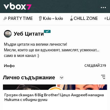
Member of
👾
🎉 PARTY TIME
👂 Клю – клю
🪀CHILL ZONE
⭐Li
Уеб Цитати
Мъдри цитати на велики личности!
Мисли, които ще ви вдъхновят, замислят, усмихнат...
само в моя канал :)
Инфо
СЛЕДВАЙ
279
Лично съдържание
Грозен скандал в Big Brother! Цецо Андреев нападна
Никита с обидни думи