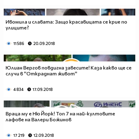
Ивомила и славата: Защо красавицата се крие по
улиците?
11 586
20.09.2018
Юлиан Вергов повдигна завесите! Каза какво ще се
случи в ''Откраднат живот''
4 834
17.09.2018
Враца му е Ню Йорк! Топ 7 на най-култовите
лафове на Валери Божинов
17 219
12.09.2018