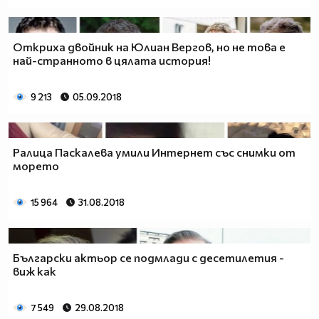
Откриха двойник на Юлиан Вергов, но не това е
най-странното в цялата история!
9 213
05.09.2018
Ралица Паскалева умили Интернет със снимки от
морето
15 964
31.08.2018
Български актьор се подмлади с десетилетия -
виж как
7 549
29.08.2018