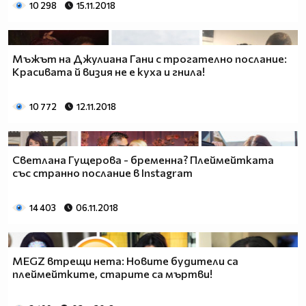
10 298
15.11.2018
Мъжът на Джулиана Гани с трогателно послание:
Красивата й визия не е куха и гнила!
10 772
12.11.2018
Светлана Гущерова - бременна? Плеймейтката
със странно послание в Instagram
14 403
06.11.2018
MEGZ втрещи нета: Новите будители са
плеймейтките, старите са мъртви!