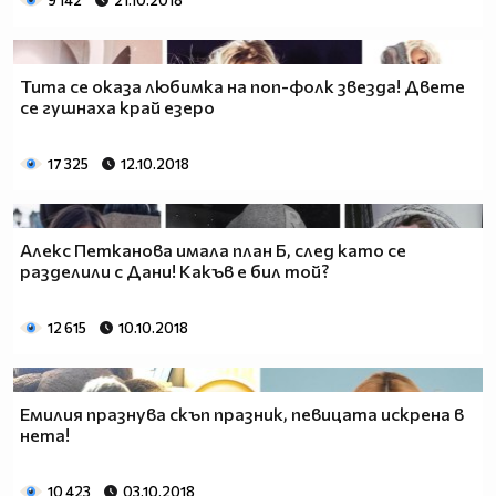
9 142
21.10.2018
Тита се оказа любимка на поп-фолк звезда! Двете
се гушнаха край езеро
17 325
12.10.2018
Алекс Петканова имала план Б, след като се
разделили с Дани! Какъв е бил той?
12 615
10.10.2018
Емилия празнува скъп празник, певицата искрена в
нета!
10 423
03.10.2018