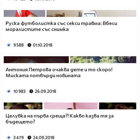
Руска футболистка със секси травма: Вбеси
моралистите със снимка
9 588
01.10.2018
Антония Петрова очаква дете и то скоро!
Миската потвърди новината
10 983
26.09.2018
Целувка на първа среща?! Какво казва тя за
бъдещето?
3 479
24.09.2018