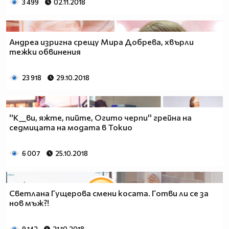
3 499
02.11.2018
Андреа изригна срещу Мира Добрева, хвърли
тежки обвинения
23 918
29.10.2018
''К__ви, яжте, пийте, Огито черпи'' грейна на
седмицата на модата в Токио
6 007
25.10.2018
Светлана Гущерова смени косата. Готви ли се за
нов мъж?!