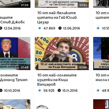
01:58
01:53
10 от най-великите
10 от 
ващите
цитати на Гай Юлий
цитати
 Стив Джобс
Цезар
12.04.2016
47 869
13.06.2016
10 5
01:48
01:48
-големите
10 от най-големите
10 от 
 Доналд Тръмп
изцепки на Къци
мисли 
Вапцаров
10.10.2016
56 925
15.11.2016
48 