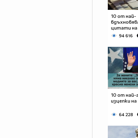
10 от най-
вдъхновя
цитати на
94 616
10 от най
изцепки на
64 228