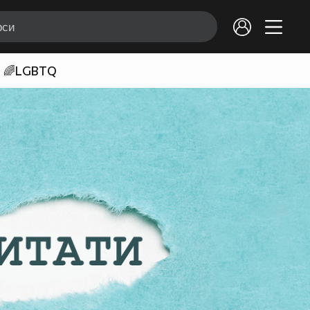
🌈LGBTQ