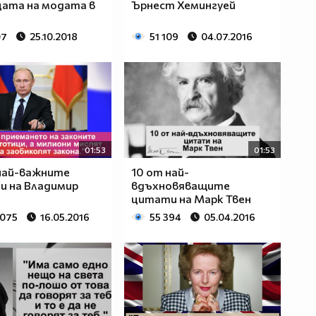
ата на модата в
Ърнест Хемингуей
07
25.10.2018
51 109
04.07.2016
01:53
01:53
най-важните
10 от най-
и на Владимир
вдъхновяващите
цитати на Марк Твен
 075
16.05.2016
55 394
05.04.2016