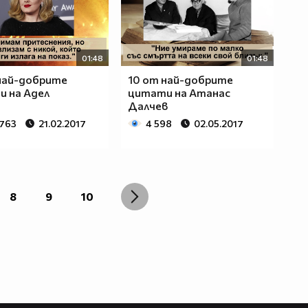
01:48
01:48
най-добрите
10 от най-добрите
 на Адел
цитати на Атанас
Далчев
 763
21.02.2017
4 598
02.05.2017
8
9
10