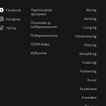
Партньорска
Abv.bg
Facebook
програма
Vesti.bg
Instagram
Политика за
поверителност
Gong.bg
TikTok
Поверителност
Оhnamama.bg
GDPR Инфо
Edna.bg
Известия
Sinoptik.bg
Grabo.bg
Pariteni.bg
За нас
За реклама
Контакт