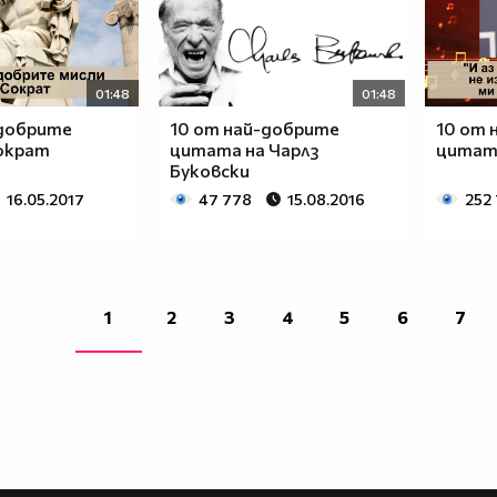
01:48
01:48
-добрите
10 от най-добрите
10 от 
Сократ
цитата на Чарлз
цитати
Буковски
16.05.2017
47 778
15.08.2016
252
1
2
3
4
5
6
7