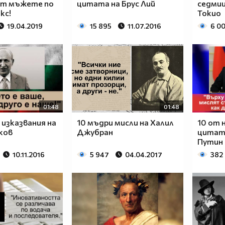
т мъжете по
цитата на Брус Лий
седмиц
кс!
Токио
19.04.2019
15 895
11.07.2016
6 0
01:48
01:48
 изказвания на
10 мъдри мисли на Халил
10 от 
ков
Джубран
цитат
Путин
10.11.2016
5 947
04.04.2017
382