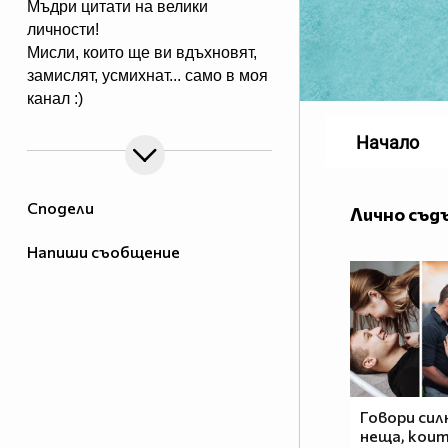
Мъдри цитати на велики
личности!
Мисли, които ще ви вдъхновят,
замислят, усмихнат... само в моя
канал :)
Начало
Сподели
Лично съд
Напиши съобщение
Говори сил
неща, кои