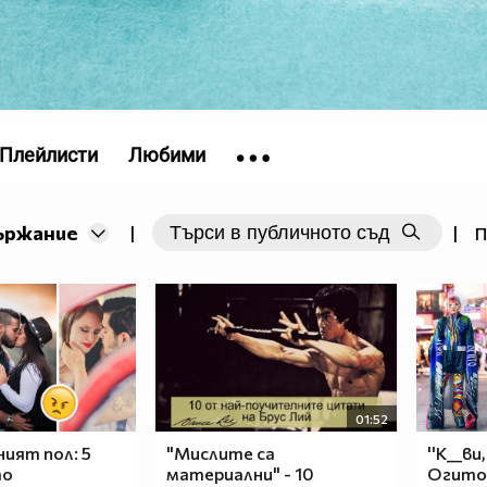
Плейлисти
Любими
ържание
|
|
П
01:52
ният пол: 5
"Мислите са
''К__ви
то
материални" - 10
Огито 