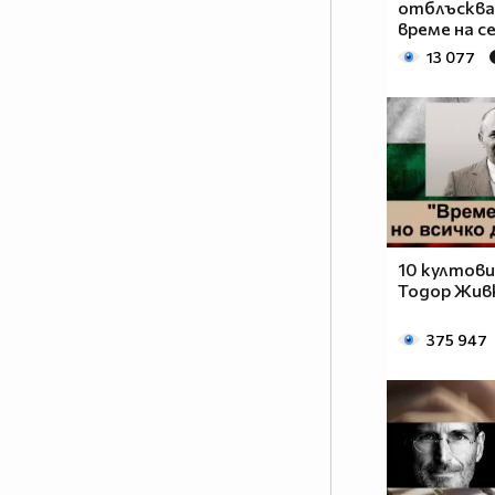
отблъсква
време на се
13 077
10 култови
Тодор Жив
375 947