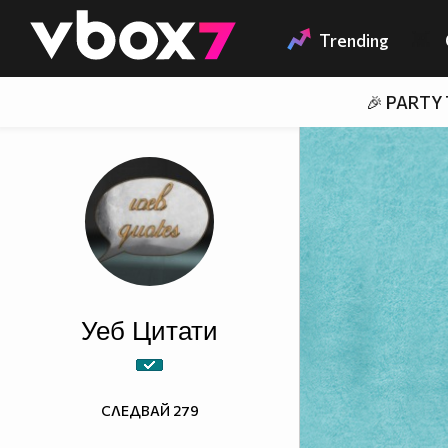
Member of
👾
Trending
🎉 PARTY
Уеб Цитати
СЛЕДВАЙ
279