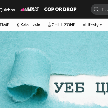
Quizbox
 TIME
👂 Клю – клю
🪀CHILL ZONE
⭐Lifestyle