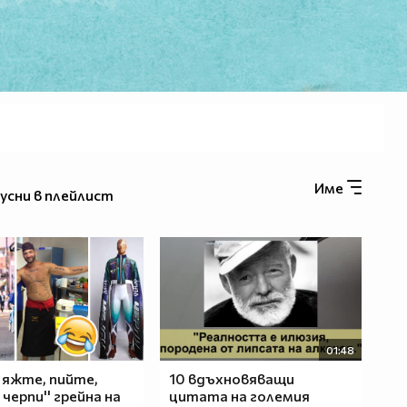
Име
усни в плейлист
01:48
, яжте, пийте,
10 вдъхновяващи
черпи'' грейна на
цитата на големия