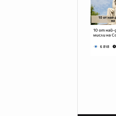
10 от най
мисли на 
6 818