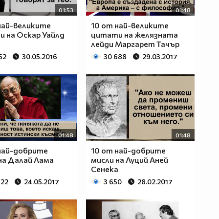
01:53
01:48
най-великите
10 от най-великите
 на Оскар Уайлд
цитати на желязната
лейди Маргарет Тачър
52
30.05.2016
30 688
29.03.2017
01:48
01:48
най-добрите
10 от най-добрите
на Далай Лама
мисли на Луций Аней
Сенека
922
24.05.2017
3 650
28.02.2017