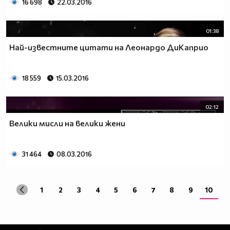
16 698
22.03.2016
01:38
Най-известните цитати на Леонардо ДиКаприо
18 559
15.03.2016
02:12
Велики мисли на велики жени
31 464
08.03.2016
1
2
3
4
5
6
7
8
9
10