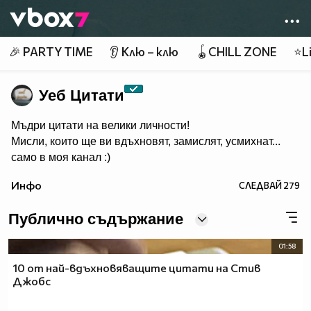
Member of
👾
🎉 PARTY TIME
👂 Клю – клю
🪀CHILL ZONE
⭐Li
Уеб Цитати
Мъдри цитати на велики личности!
Мисли, които ще ви вдъхновят, замислят, усмихнат...
само в моя канал :)
Инфо
СЛЕДВАЙ
279
Публично съдържание
01:58
10 от най-вдъхновяващите цитати на Стив
Джобс