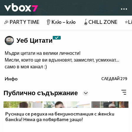
Member of
👾
🎉 PARTY TIME
👂 Клю – клю
🪀CHILL ZONE
⭐Li
Уеб Цитати
Мъдри цитати на велики личности!
Мисли, които ще ви вдъхновят, замислят, усмихнат...
само в моя канал :)
Инфо
СЛЕДВАЙ
279
Публично съдържание
Руснаци се редиха на бензиностанция с женски
бански! Няма да повярвате защо!