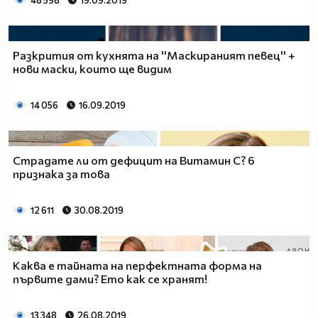
48 598
19.09.2019
Разкрития от кухнята на ''Маскираният певец'' +
нови маски, които ще видим
14 056
16.09.2019
Страдате ли от дефицит на Витамин C? 6
признака за това
12 611
30.08.2019
Каква е тайната на перфектната форма на
първите дами? Ето как се хранят!
13 348
26.08.2019