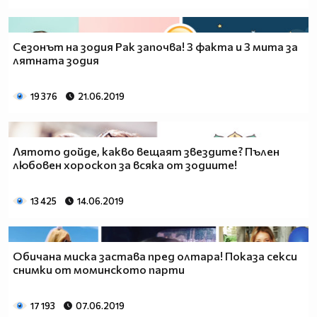
Сезонът на зодия Рак започва! 3 факта и 3 мита за
лятната зодия
19 376
21.06.2019
Лятото дойде, какво вещаят звездите? Пълен
любовен хороскоп за всяка от зодиите!
13 425
14.06.2019
Обичана миска застава пред олтара! Показа секси
снимки от моминското парти
17 193
07.06.2019