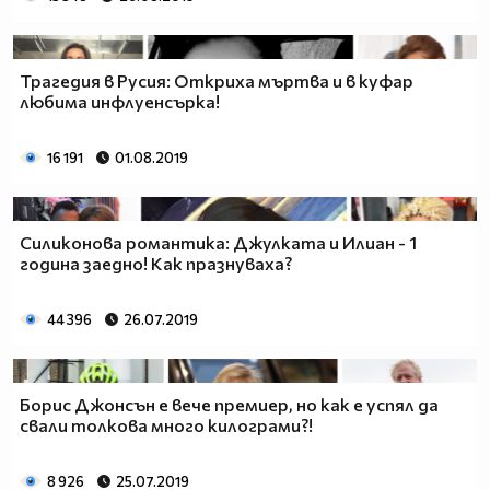
Трагедия в Русия: Откриха мъртва и в куфар
любима инфлуенсърка!
16 191
01.08.2019
Силиконова романтика: Джулката и Илиан - 1
година заедно! Как празнуваха?
44 396
26.07.2019
Борис Джонсън е вече премиер, но как е успял да
свали толкова много килограми?!
8 926
25.07.2019