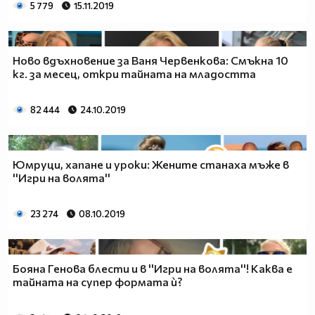
5 779
15.11.2019
Ново вдъхновение за Ваня Червенкова: Смъкна 10
кг. за месец, откри тайната на младостта
82 444
24.10.2019
Юмруци, хапане и уроки: Жените станаха мъже в
''Игри на волята''
23 274
08.10.2019
Бояна Генова блести и в ''Игри на волята''! Каква е
тайната на супер формата ѝ?