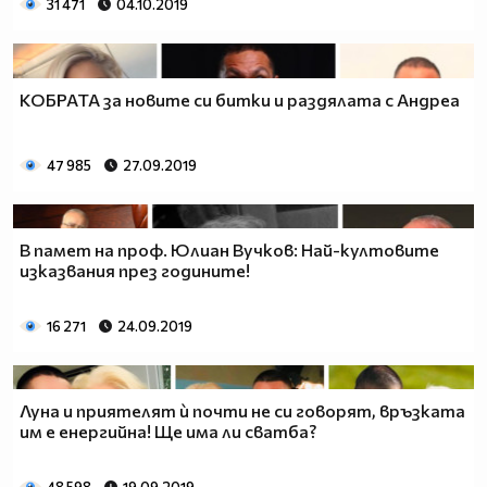
31 471
04.10.2019
КОБРАТА за новите си битки и раздялата с Андреа
47 985
27.09.2019
В памет на проф. Юлиан Вучков: Най-култовите
изказвания през годините!
16 271
24.09.2019
Луна и приятелят ѝ почти не си говорят, връзката
им е енергийна! Ще има ли сватба?