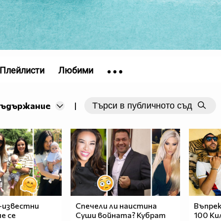
Плейлисти
Любими
съдържание
|
-известни
Спечели ли наистина
Въпрек
е се
Суши войната? Кубрат
100 Кил