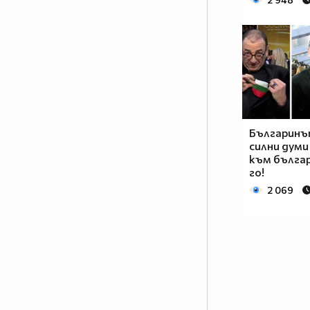
Българинът
силни думи
към бълга
го!
2 069