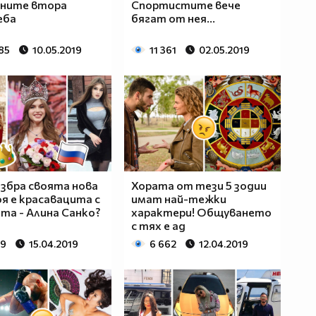
ините втора
Спортистите вече
еба
бягат от нея...
85
10.05.2019
11 361
02.05.2019
избра своята нова
Хората от тези 5 зодии
оя е красавацита с
имат най-тежки
та - Алина Санко?
характери! Общуването
с тях е ад
59
15.04.2019
6 662
12.04.2019