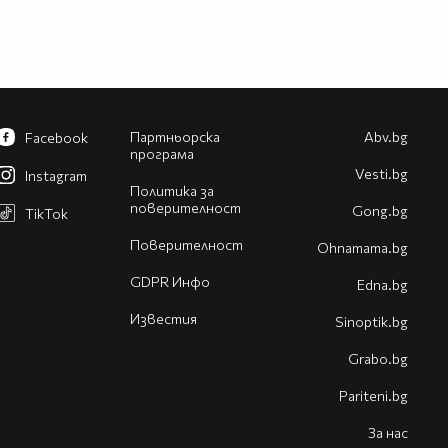
Партньорска
Abv.bg
Facebook
програма
Vesti.bg
Instagram
Политика за
поверителност
Gong.bg
TikTok
Поверителност
Оhnamama.bg
GDPR Инфо
Edna.bg
Известия
Sinoptik.bg
Grabo.bg
Pariteni.bg
За нас