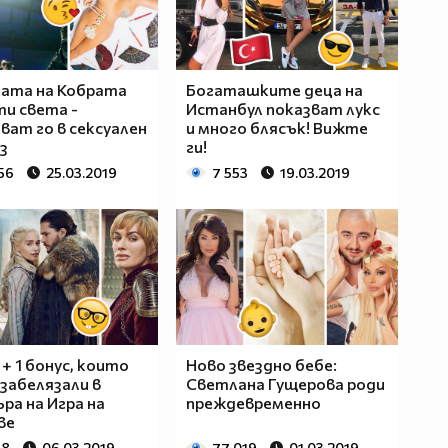
ата на Кобрата
Богаташките деца на
и света -
Истанбул показват лукс
ват го в сексуален
и много блясък! Вижте
з
ги!
56
25.03.2019
7 553
19.03.2019
 + 1 бонус, които
Ново звездно бебе:
 забелязали в
Светлана Гущерова роди
ра на Игра на
преждевременно
ве
98
06.03.2019
77 019
01.03.2019