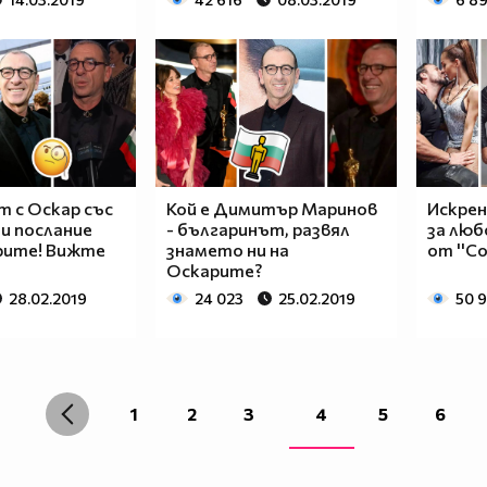
 с Оскар със
Кой е Димитър Маринов
Искрен
 и послание
- българинът, развял
за люб
рите! Вижте
знамето ни на
от ''С
Оскарите?
28.02.2019
24 023
25.02.2019
50 
1
2
3
4
5
6