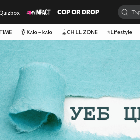
Quizbox
 TIME
👂 Клю – клю
🪀CHILL ZONE
⭐Lifestyle