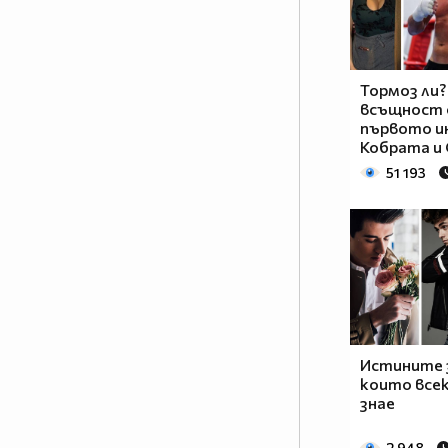
Тормоз ли?
всъщност 
първото и
Кобрата и
51 193
Истините 
които все
знае
2 948