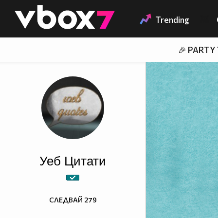
Member of
👾
Trending
🎉 PARTY
Уеб Цитати
СЛЕДВАЙ
279