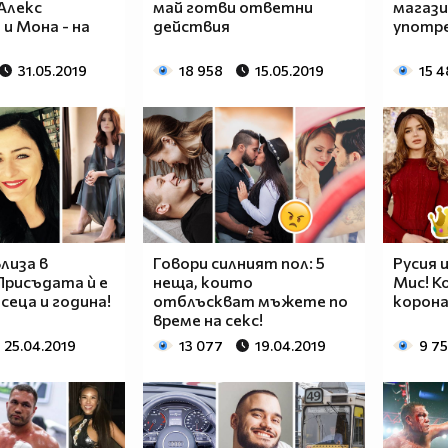
Алекс
май готви ответни
магаз
и Мона - на
действия
употр
31.05.2019
18 958
15.05.2019
15 4
лиза в
Говори силният пол: 5
Русия 
Присъдата ѝ е
неща, които
Мис! К
сеца и година!
отблъскват мъжете по
корона
време на секс!
25.04.2019
13 077
19.04.2019
9 7