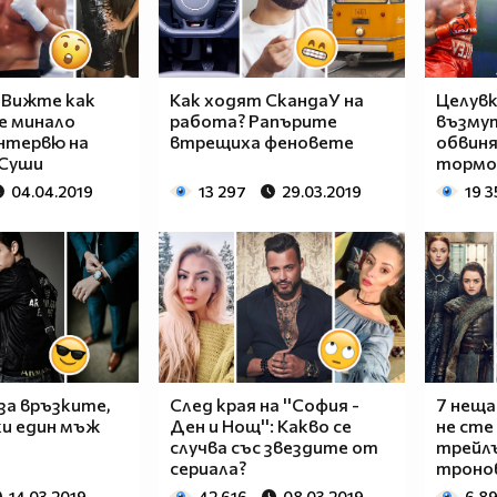
 Вижте как
Как ходят СкандаУ на
Целувк
е минало
работа? Рапърите
възмут
нтервю на
втрещиха феновете
обвиня
 Суши
тормо
04.04.2019
13 297
29.03.2019
19 3
за връзките,
След края на ''София -
7 неща
ки един мъж
Ден и Нощ'': Какво се
не сте
случва със звездите от
трейлъ
сериала?
троно
14.03.2019
42 616
08.03.2019
6 8