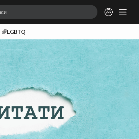
🌈LGBTQ