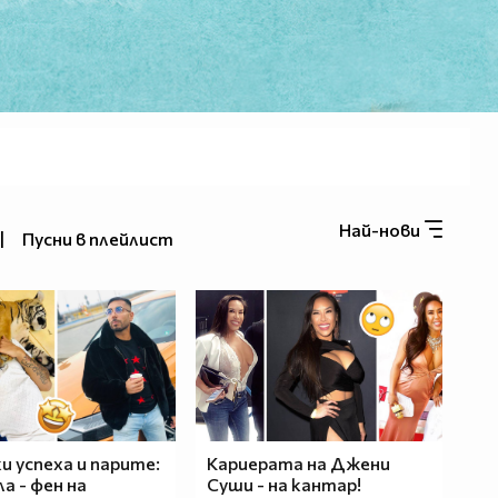
Най-нови
|
Пусни в плейлист
и успеха и парите:
Кариерата на Джени
а - фен на
Суши - на кантар!