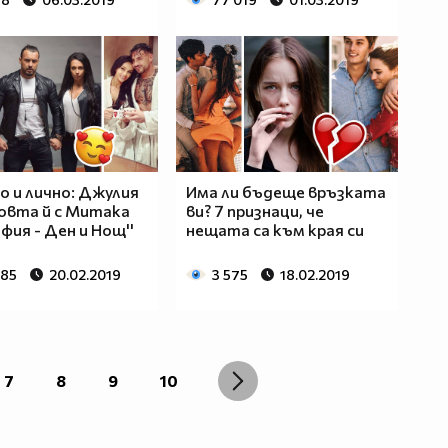
о и лично: Джулия
Има ли бъдеще връзката
овта й с Митака
ви? 7 признаци, че
офия - Ден и Нощ''
нещата са към края си
985
20.02.2019
3 575
18.02.2019
7
8
9
10