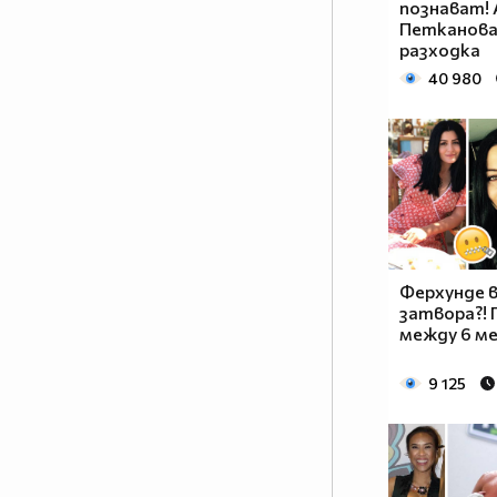
познават! 
Петканова 
разходка
40 980
Ферхунде в
затвора?! 
между 6 ме
9 125