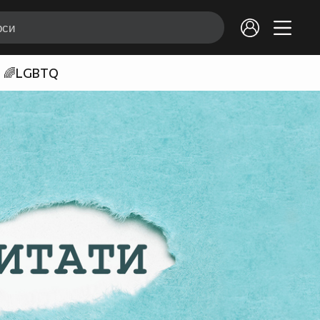
🌈LGBTQ