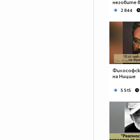
неговите 
2 844
Философс
на Ницше
5 515