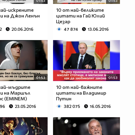
01:53
01:53
най-искрените
10 от най-великите
и на Джон Ленън
цитати на Гай Юлий
Цезар
2
20.06.2016
47 874
13.06.2016
01:53
01:53
 най-мъдрите
10 от най-важните
и на Маршъл
цитати на Владимир
с (EMINEM)
Путин
096
23.05.2016
382 075
16.05.2016