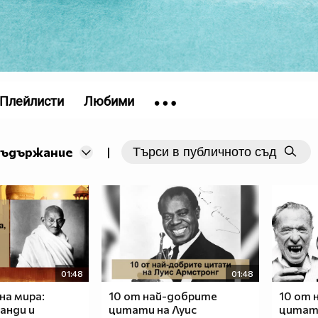
Плейлисти
Любими
съдържание
|
01:48
01:48
на мира:
10 от най-добрите
10 от 
анди и
цитати на Луис
цитата