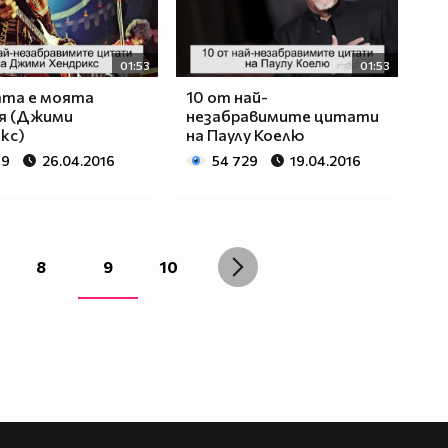
01:53
01:53
ата е моята
10 от най-
я (Джими
незабравимите цитати
кс)
на Паулу Коелю
89
26.04.2016
54 729
19.04.2016
8
9
10