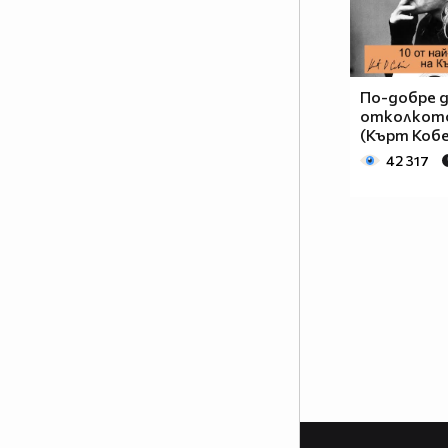
По-добре д
отколкото
(Кърт Коб
42 317