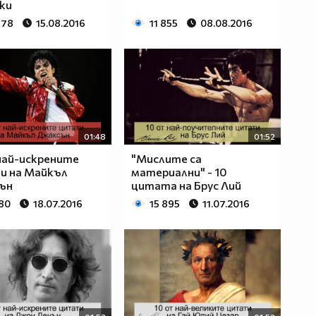
ки
778
15.08.2016
11 855
08.08.2016
01:48
01:52
най-искрените
"Мислите са
и на Майкъл
материални" - 10
ън
цитата на Брус Лий
580
18.07.2016
15 895
11.07.2016