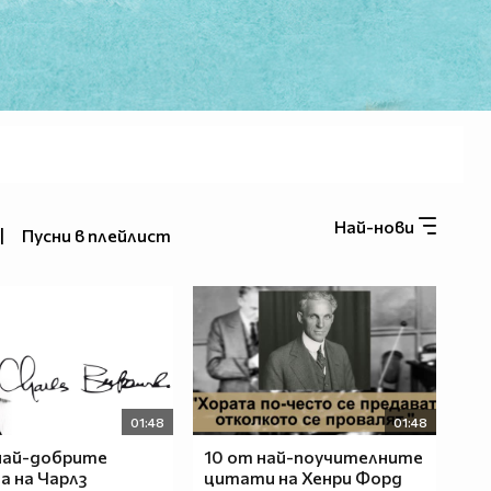
Най-нови
|
Пусни в плейлист
01:48
01:48
най-добрите
10 от най-поучителните
 на Чарлз
цитати на Хенри Форд