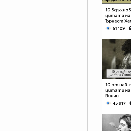
10 вдъхно
цитата на
Ърнест Хе
51 109
10 от най
цитати на
Винчи
45 917