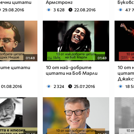
вечни цитати
Армстронг
Буковс
29.08.2016
3 628
22.08.2016
47 
01:48
01:48
ките цитати
10 от най-добрите
10 от 
цитати на Боб Марли
цитат
Джакс
01.08.2016
2 324
25.07.2016
18 