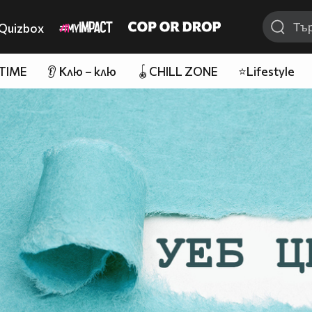
Quizbox
 TIME
👂 Клю – клю
🪀CHILL ZONE
⭐Lifestyle