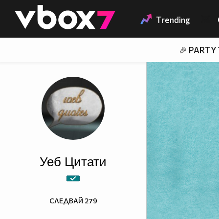
Member of
👾
Trending
🎉 PARTY
Уеб Цитати
СЛЕДВАЙ
279