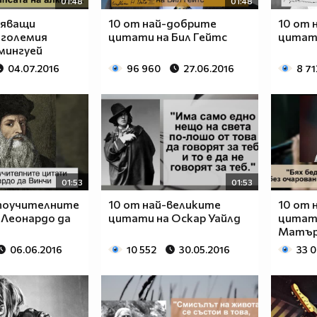
01:48
01:48
вяващи
10 от най-добрите
10 от 
 големия
цитати на Бил Гейтс
цитат
мингуей
04.07.2016
96 960
27.06.2016
8 71
01:53
01:53
-поучителните
10 от най-великите
10 от
 Леонардо да
цитати на Оскар Уайлд
цитат
Матър
06.06.2016
10 552
30.05.2016
33 