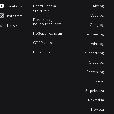
Партньорска
Abv.bg
Facebook
програма
Vesti.bg
Instagram
Политика за
поверителност
Gong.bg
TikTok
Поверителност
Оhnamama.bg
GDPR Инфо
Edna.bg
Известия
Sinoptik.bg
Grabo.bg
Pariteni.bg
За нас
За реклама
Контакт
Помощ