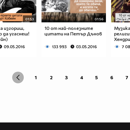
01:53
01:56
а изгориш,
10 от най-полезните
Музик
 да угаснеш!
цитати на Петър Дънов
религи
ейн)
Хендри
09.05.2016
133 993
03.05.2016
7 0
1
2
3
4
5
6
7