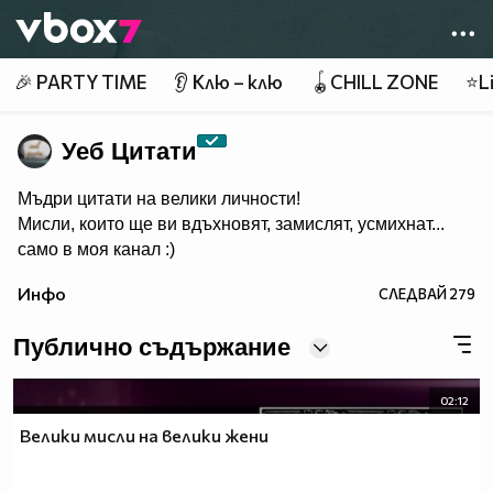
Member of
👾
🎉 PARTY TIME
👂 Клю – клю
🪀CHILL ZONE
⭐Li
Уеб Цитати
Мъдри цитати на велики личности!
Мисли, които ще ви вдъхновят, замислят, усмихнат...
само в моя канал :)
Инфо
СЛЕДВАЙ
279
Публично съдържание
02:12
Велики мисли на велики жени