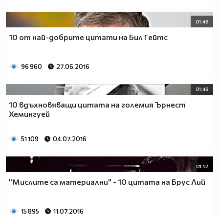
01:48
10 от най-добрите цитати на Бил Гейтс
96 960
27.06.2016
01:48
10 вдъхновяващи цитата на големия Ърнест
Хемингуей
51 109
04.07.2016
01:52
"Мислите са материални" - 10 цитата на Брус Лий
15 895
11.07.2016