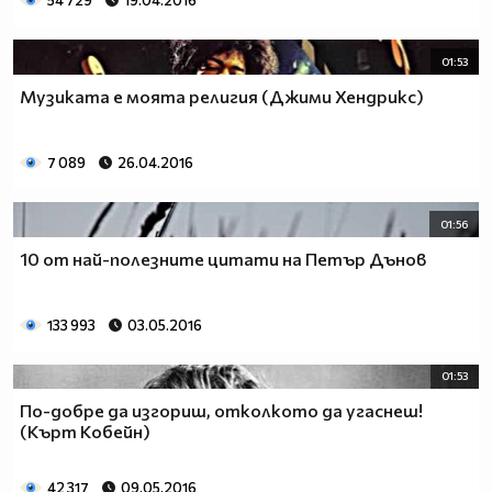
54 729
19.04.2016
01:53
Музиката е моята религия (Джими Хендрикс)
7 089
26.04.2016
01:56
10 от най-полезните цитати на Петър Дънов
133 993
03.05.2016
01:53
По-добре да изгориш, отколкото да угаснеш!
(Кърт Кобейн)
42 317
09.05.2016