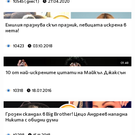
10545 ( днес 1 )
27.04.2020
Емилия празнува скъп празник, певицата искрена в
нета!
10423
03.10.2018
01:48
10 от най-искрените цитати на Майкъл Джаксън
10318
18.07.2016
Грозен скандал в Big Brother! Цецо Андреев нападна
Никита с обидни думи