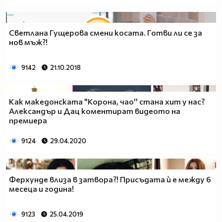
Светлана Гущерова смени косата. Готви ли се за
нов мъж?!
9142
21.10.2018
Как македонската "Корона, чао'' стана хит у нас?
Александър и Дац коментират видеото на
премиера
9124
29.04.2020
Ферхунде влиза в затвора?! Присъдата ѝ е между 6
месеца и година!
9123
25.04.2019