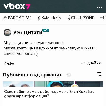
Member of
👾
🎉 PARTY TIME
👂 Клю – клю
🪀CHILL ZONE
⭐Li
Уеб Цитати
Мъдри цитати на велики личности!
Мисли, които ще ви вдъхновят, замислят, усмихнат...
само в моя канал :)
Инфо
СЛЕДВАЙ
279
Публично съдържание
След новото име и работа, има ли Елен Колева и
друга трансформация?