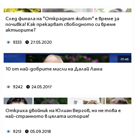
След финала на "Откраднат живот" е време за
почивка! Как прекарват свободното си време
актьорите?
9333
27.05.2020
01:48
10 от най-добрите мисли на Далай Лама
9242
24.05.2017
Откриха двойник на Юлиан Вергов, но не това е
най-странното в цялата история!
9213
05.09.2018