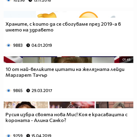
10298
15.11.2018
Храните, с които да се сбогуваме през 2019-а в
името на здравето
9883
04.01.2019
01:48
10 от най-великите цитати на желязната лейди
Маргарет Тачър
9865
29.03.2017
Русия избра своята нова Мис! Коя е красавацита с
короната - Алина Санко?
9759
15.04.2019