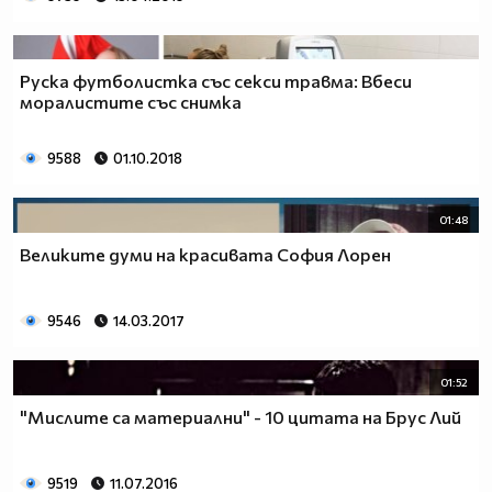
Руска футболистка със секси травма: Вбеси
моралистите със снимка
9588
01.10.2018
01:48
Великите думи на красивата София Лорен
9546
14.03.2017
01:52
"Мислите са материални" - 10 цитата на Брус Лий
9519
11.07.2016