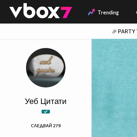
Member of
👾
Trending
🎉 PARTY
Уеб Цитати
СЛЕДВАЙ
279