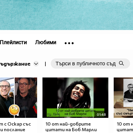
Плейлисти
Любими
съдържание
|
01:48
 с Оскар със
10 от най-добрите
10 от 
 и послание
цитати на Боб Марли
цитат