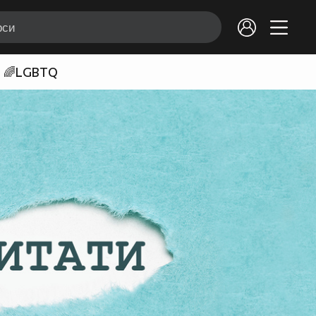
🌈LGBTQ