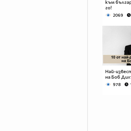
към бълга
го!
2069
Най-извес
на Боб Дил
978