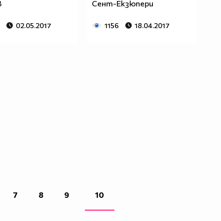
в
Сент-Екзюпери
02.05.2017
1156
18.04.2017
7
8
9
10