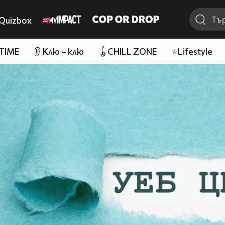
Quizbox
 TIME
👂 Клю – клю
🪀CHILL ZONE
⭐Lifestyle