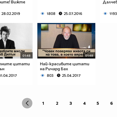
рите! Вижте
Далче
28.02.2019
1808
25.07.2016
1193
01:48
01:48
тните цитати
Най-красивите цитати
ън
на Ричард Бах
11.04.2017
803
25.04.2017
1
2
3
4
5
6