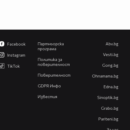
Партньорска
Abv.bg
Facebook
програма
Vesti.bg
Instagram
Политика за
поверителност
Gong.bg
TikTok
Поверителност
Оhnamama.bg
GDPR Инфо
Edna.bg
Известия
Sinoptik.bg
Grabo.bg
Pariteni.bg
За нас