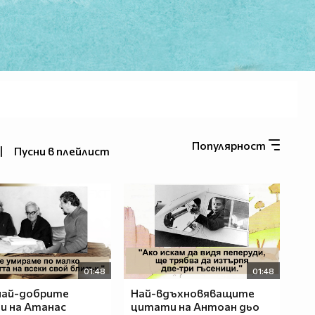
Популярност
|
Пусни в плейлист
01:48
01:48
най-добрите
Най-вдъхновяващите
и на Атанас
цитати на Антоан дьо