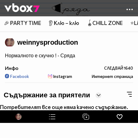
Member of
👾
🎉 PARTY TIME
👂 Клю – клю
🪀CHILL ZONE
⭐Li
weinnysproduction
Нормалното е скучно ! - Сряда
Инфо
СЛЕДВАЙ
1640
Facebook
Instagram
Интернет страница
Съдържание за приятели
Потребителят все още няма качено съдържание.